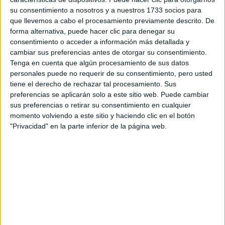
su consentimiento a nosotros y a nuestros 1733 socios para
que llevemos a cabo el procesamiento previamente descrito. De
¿Qué quieres preguntar?
*
forma alternativa, puede hacer clic para denegar su
consentimiento o acceder a información más detallada y
cambiar sus preferencias antes de otorgar su consentimiento.
Tenga en cuenta que algún procesamiento de sus datos
personales puede no requerir de su consentimiento, pero usted
tiene el derecho de rechazar tal procesamiento. Sus
Escribe aquí las dudas o preguntas que te gustaría que te
preferencias se aplicarán solo a este sitio web. Puede cambiar
respondieran: plazos de preinscripción, precios, plazas
sus preferencias o retirar su consentimiento en cualquier
disponibles…:
momento volviendo a este sitio y haciendo clic en el botón
"Privacidad" en la parte inferior de la página web.
Acepto los
términos y condiciones
y la
política de
privacidad
:
*
Información básica sobre protección de datos