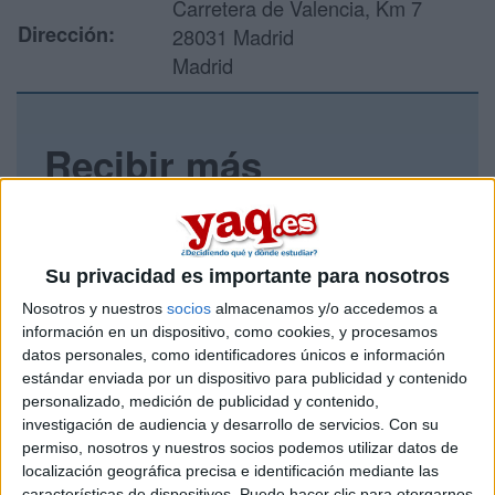
Carretera de Valencia, Km 7
Dirección:
28031 Madrid
Madrid
Recibir más
información
Rellena este formulario con tus datos y un texto con las
preguntas que quieres hacer. Al pulsar el botón de enviar,
Su privacidad es importante para nosotros
los datos y la pregunta que has introducido se enviarán
Nosotros y nuestros
socios
almacenamos y/o accedemos a
por correo electrónico al centro educativo para que te
información en un dispositivo, como cookies, y procesamos
respondan ellos directamente.
datos personales, como identificadores únicos e información
Tu nombre:
*
estándar enviada por un dispositivo para publicidad y contenido
personalizado, medición de publicidad y contenido,
investigación de audiencia y desarrollo de servicios.
Con su
Tus apellidos:
*
permiso, nosotros y nuestros socios podemos utilizar datos de
localización geográfica precisa e identificación mediante las
Tu email:
*
características de dispositivos. Puede hacer clic para otorgarnos