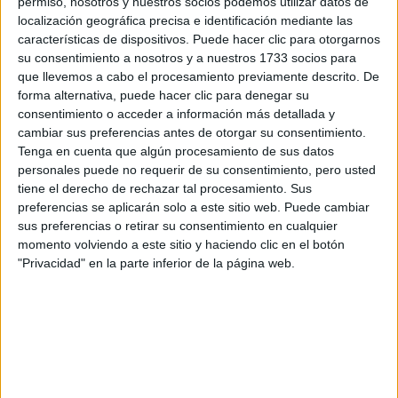
permiso, nosotros y nuestros socios podemos utilizar datos de
respondan ellos directamente.
localización geográfica precisa e identificación mediante las
Tu nombre:
*
características de dispositivos. Puede hacer clic para otorgarnos
su consentimiento a nosotros y a nuestros 1733 socios para
que llevemos a cabo el procesamiento previamente descrito. De
Tus apellidos:
*
forma alternativa, puede hacer clic para denegar su
consentimiento o acceder a información más detallada y
Tu email:
*
cambiar sus preferencias antes de otorgar su consentimiento.
Tenga en cuenta que algún procesamiento de sus datos
personales puede no requerir de su consentimiento, pero usted
¿Qué quieres preguntar?
*
tiene el derecho de rechazar tal procesamiento. Sus
preferencias se aplicarán solo a este sitio web. Puede cambiar
sus preferencias o retirar su consentimiento en cualquier
momento volviendo a este sitio y haciendo clic en el botón
"Privacidad" en la parte inferior de la página web.
Escribe aquí las dudas o preguntas que te gustaría que te
respondieran: plazos de preinscripción, precios, plazas
disponibles…:
Acepto los
términos y condiciones
y la
política de
privacidad
:
*