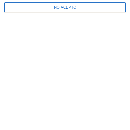
>> Residencias de estudiantes y colegios mayores en Madrid
NO ACEPTO
¿Decidiendo si estudiar esto?
Pídeles información ¡GRATIS!
Mapa
+
−