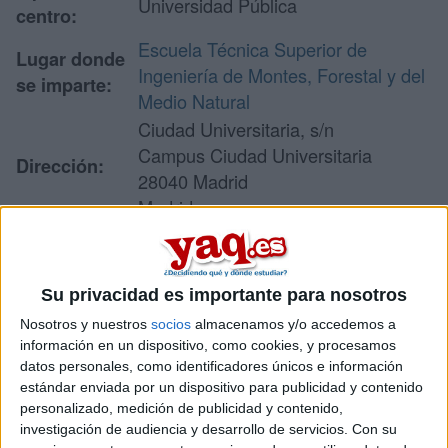
Universidad Pública
centro:
Escuela Técnica Superior de
Lugar donde
Ingeniería de Montes, Forestal y del
se imparte:
Medio Natural
Ciudad Universitaria, s/n
Campus Ciudad Universitaria
Dirección:
28040 Madrid
Madrid
Recibir más
Su privacidad es importante para nosotros
información
Nosotros y nuestros
socios
almacenamos y/o accedemos a
información en un dispositivo, como cookies, y procesamos
datos personales, como identificadores únicos e información
Rellena este formulario con tus datos y un texto con las
estándar enviada por un dispositivo para publicidad y contenido
preguntas que quieres hacer. Al pulsar el botón de enviar,
personalizado, medición de publicidad y contenido,
los datos y la pregunta que has introducido se enviarán
investigación de audiencia y desarrollo de servicios.
Con su
por correo electrónico al centro educativo para que te