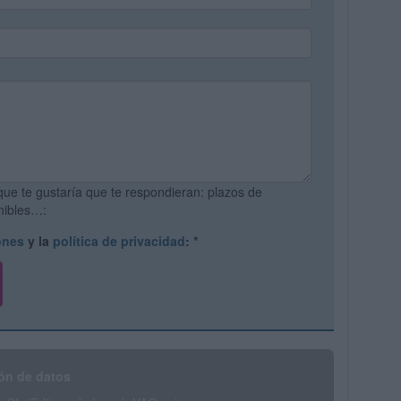
que te gustaría que te respondieran: plazos de
onibles…:
ones
y la
política de privacidad
:
*
ón de datos