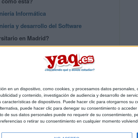
s como esta?
niería Informática
iería y desarrollo del Software
sitario en Madrid?
os mayores en Madrid
 en un dispositivo, como cookies, y procesamos datos personales, co
Quiénes somos
|
Contactar
|
Anúnciate
blicidad y contenido, investigación de audiencia y desarrollo de servic
o legal
|
Politica de privacidad
|
Condiciones generales
|
Política de co
as características de dispositivos. Puede hacer clic para otorgarnos su
s Mediterráneo S.L.
- Diego de León 47 - 28006 Madrid [ESPAÑA] - T
ternativa, puede hacer clic para denegar su consentimiento o acceder
 de sus datos personales puede no requerir de su consentimiento, per
referencias o retirar su consentimiento en cualquier momento volviendo 