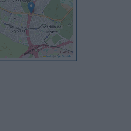
Leaflet
|
©
OpenStreetMap