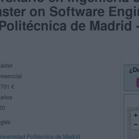
ster on Software Engi
Politécnica de Madrid
áster
¿De
resencial
.701 €
 años
20
+
nglés
−
niversidad Politécnica de Madrid