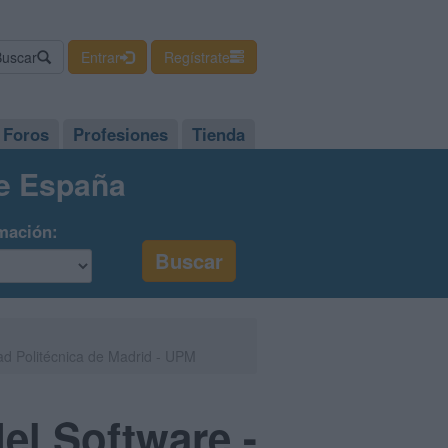
Buscar
Entrar
Regístrate
Foros
Profesiones
Tienda
de España
mación:
dad Politécnica de Madrid - UPM
del Software -