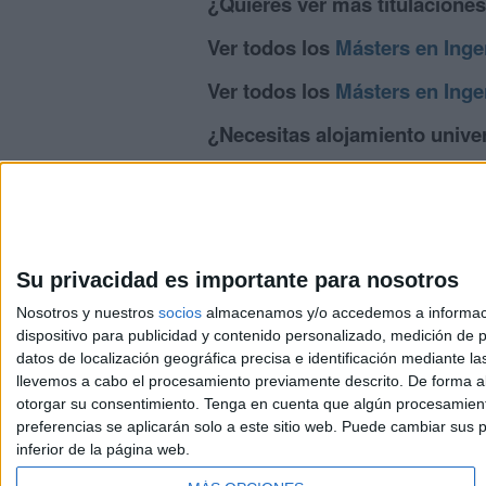
¿Quieres ver más titulacione
Ver todos los
Másters en Inge
Ver todos los
Másters en Ingen
¿Necesitas alojamiento univer
>> Residencias de estudiantes y colegi
Su privacidad es importante para nosotros
Nosotros y nuestros
socios
almacenamos y/o accedemos a información
dispositivo para publicidad y contenido personalizado, medición de pu
Avis
datos de localización geográfica precisa e identificación mediante l
© 2003-2026
Compá
llevemos a cabo el procesamiento previamente descrito. De forma al
otorgar su consentimiento.
Tenga en cuenta que algún procesamiento
preferencias se aplicarán solo a este sitio web. Puede cambiar sus p
inferior de la página web.