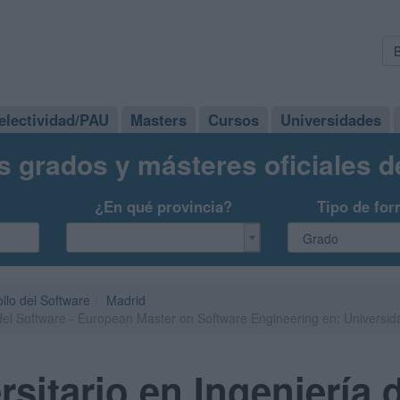
electividad/PAU
Masters
Cursos
Universidades
s grados y másteres oficiales 
¿En qué provincia?
Tipo de for
ollo del Software
Madrid
 del Software - European Master on Software Engineering en: Universi
sitario en Ingeniería 