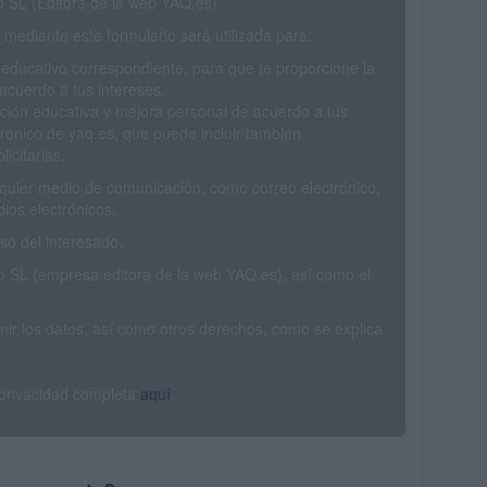
SL (Editora de la web YAQ.es)
mediante este formulario será utilizada para:
 educativo correspondiente, para que te proporcione la
acuerdo a tus intereses.
ción educativa y mejora personal de acuerdo a tus
trónico de yaq.es, que puede incluir también
icitarias.
ualquier medio de comunicación, como correo electrónico,
ios electrónicos.
o del interesado.
SL (empresa editora de la web YAQ.es), así como el
rimir los datos, así como otros derechos, como se explica
 privacidad completa
aquí
.