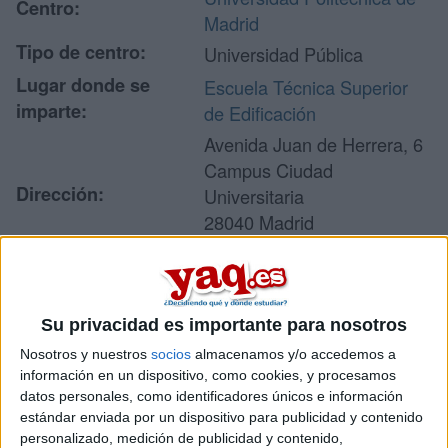
Centro:
Madrid
Tipo de centro:
Universidad Pública
Lugar donde se
Escuela Técnica Superior
imparte:
de Edificación
Avenida Juan de Herrera, 6
Campus Ciudad
Dirección:
Universitaria
28040 Madrid
Madrid
Recibir más
Su privacidad es importante para nosotros
Nosotros y nuestros
socios
almacenamos y/o accedemos a
información
información en un dispositivo, como cookies, y procesamos
datos personales, como identificadores únicos e información
Rellena este formulario con tus datos y un texto con las
estándar enviada por un dispositivo para publicidad y contenido
preguntas que quieres hacer. Al pulsar el botón de enviar,
personalizado, medición de publicidad y contenido,