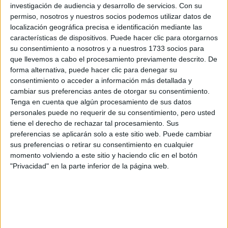
los datos y la pregunta que has introducido se enviarán
investigación de audiencia y desarrollo de servicios.
Con su
por correo electrónico al centro educativo para que te
permiso, nosotros y nuestros socios podemos utilizar datos de
respondan ellos directamente.
localización geográfica precisa e identificación mediante las
características de dispositivos. Puede hacer clic para otorgarnos
Tu nombre:
*
su consentimiento a nosotros y a nuestros 1733 socios para
que llevemos a cabo el procesamiento previamente descrito. De
Tus apellidos:
*
forma alternativa, puede hacer clic para denegar su
consentimiento o acceder a información más detallada y
cambiar sus preferencias antes de otorgar su consentimiento.
Tu email:
*
Tenga en cuenta que algún procesamiento de sus datos
personales puede no requerir de su consentimiento, pero usted
¿Qué quieres preguntar?
*
tiene el derecho de rechazar tal procesamiento. Sus
preferencias se aplicarán solo a este sitio web. Puede cambiar
sus preferencias o retirar su consentimiento en cualquier
momento volviendo a este sitio y haciendo clic en el botón
"Privacidad" en la parte inferior de la página web.
Escribe aquí las dudas o preguntas que te gustaría que te
respondieran: plazos de preinscripción, precios, plazas
disponibles…: