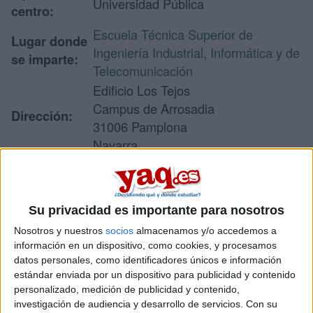
Universidad Pública
centro:
Escuela Técnica Superior de
Lugar donde
Ingeniería Industrial, Informática y de
se imparte:
Telecomunicación
Edificio Los Tejos
Campus de Arrosadia
Dirección:
31006 Pamplona
Navarra
Recibir más
Su privacidad es importante para nosotros
información
Nosotros y nuestros
socios
almacenamos y/o accedemos a
información en un dispositivo, como cookies, y procesamos
datos personales, como identificadores únicos e información
Rellena este formulario con tus datos y un texto con las
preguntas que quieres hacer. Al pulsar el botón de enviar,
estándar enviada por un dispositivo para publicidad y contenido
los datos y la pregunta que has introducido se enviarán
personalizado, medición de publicidad y contenido,
por correo electrónico al centro educativo para que te
investigación de audiencia y desarrollo de servicios.
Con su