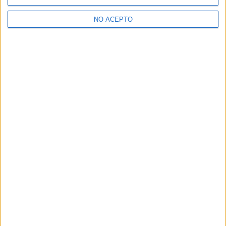
>> Residencias de estudiantes y colegios mayores en Navarra
NO ACEPTO
¿Decidiendo si estudiar esto?
Pídeles información ¡GRATIS!
Mapa
+
−