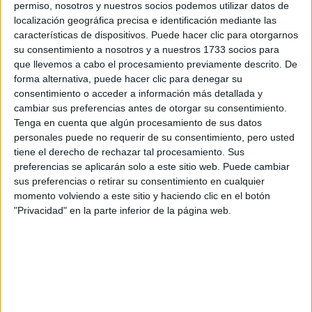
respondan ellos directamente.
permiso, nosotros y nuestros socios podemos utilizar datos de
localización geográfica precisa e identificación mediante las
Tu nombre:
*
características de dispositivos. Puede hacer clic para otorgarnos
su consentimiento a nosotros y a nuestros 1733 socios para
Tus apellidos:
*
que llevemos a cabo el procesamiento previamente descrito. De
forma alternativa, puede hacer clic para denegar su
consentimiento o acceder a información más detallada y
Tu email:
*
cambiar sus preferencias antes de otorgar su consentimiento.
Tenga en cuenta que algún procesamiento de sus datos
¿Qué quieres preguntar?
*
personales puede no requerir de su consentimiento, pero usted
tiene el derecho de rechazar tal procesamiento. Sus
preferencias se aplicarán solo a este sitio web. Puede cambiar
sus preferencias o retirar su consentimiento en cualquier
momento volviendo a este sitio y haciendo clic en el botón
"Privacidad" en la parte inferior de la página web.
Escribe aquí las dudas o preguntas que te gustaría que te
respondieran: plazos de preinscripción, precios, plazas
disponibles…:
Acepto los
términos y condiciones
y la
política de
privacidad
:
*