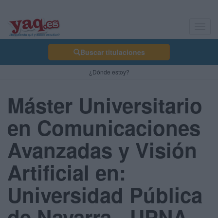
Toggl
navig
Buscar titulaciones
¿Dónde estoy?
Máster Universitario
en Comunicaciones
Avanzadas y Visión
Artificial en:
Universidad Pública
de Navarra - UPNA