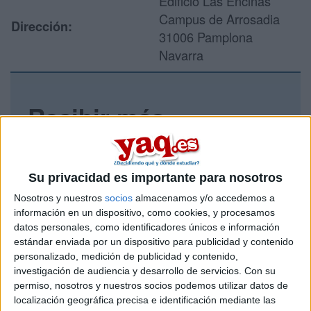
Edificio Las Encinas
Campus de Arrosadia
Dirección:
31006 Pamplona
Navarra
Recibir más
información
Rellena este formulario con tus datos y un texto con las
Su privacidad es importante para nosotros
preguntas que quieres hacer. Al pulsar el botón de enviar,
los datos y la pregunta que has introducido se enviarán
Nosotros y nuestros
socios
almacenamos y/o accedemos a
por correo electrónico al centro educativo para que te
información en un dispositivo, como cookies, y procesamos
respondan ellos directamente.
datos personales, como identificadores únicos e información
estándar enviada por un dispositivo para publicidad y contenido
Tu nombre:
*
personalizado, medición de publicidad y contenido,
investigación de audiencia y desarrollo de servicios.
Con su
Tus apellidos:
*
permiso, nosotros y nuestros socios podemos utilizar datos de
localización geográfica precisa e identificación mediante las