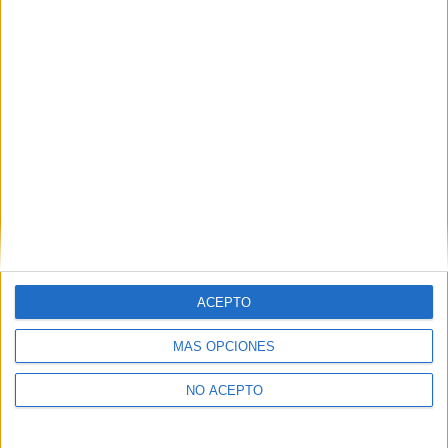
Derechos:
Acceder, rectificar y suprimir los datos, así
como otros derechos, como se explica en nuestra polítia de
privacidad.
Puedes consultar nuestra política de privacidad completa
aquí
.
¿Quieres ver más titulaciones como esta?
Ver todos los
Másters en Derecho
¿Necesitas alojamiento universitario en
Navarra?
ACEPTO
>> Residencias de estudiantes y colegios mayores en Navarra
MÁS OPCIONES
¿Decidiendo si estudiar esto?
NO ACEPTO
Pídeles información ¡GRATIS!