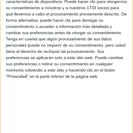
características de dispositivos. Puede hacer clic para otorgarnos
Tu email:
*
su consentimiento a nosotros y a nuestros 1733 socios para
que llevemos a cabo el procesamiento previamente descrito. De
¿Qué quieres preguntar?
*
forma alternativa, puede hacer clic para denegar su
consentimiento o acceder a información más detallada y
cambiar sus preferencias antes de otorgar su consentimiento.
Tenga en cuenta que algún procesamiento de sus datos
personales puede no requerir de su consentimiento, pero usted
tiene el derecho de rechazar tal procesamiento. Sus
preferencias se aplicarán solo a este sitio web. Puede cambiar
Escribe aquí las dudas o preguntas que te gustaría que te
sus preferencias o retirar su consentimiento en cualquier
respondieran: plazos de preinscripción, precios, plazas
momento volviendo a este sitio y haciendo clic en el botón
disponibles…:
"Privacidad" en la parte inferior de la página web.
Acepto los
términos y condiciones
y la
política de
privacidad
:
*