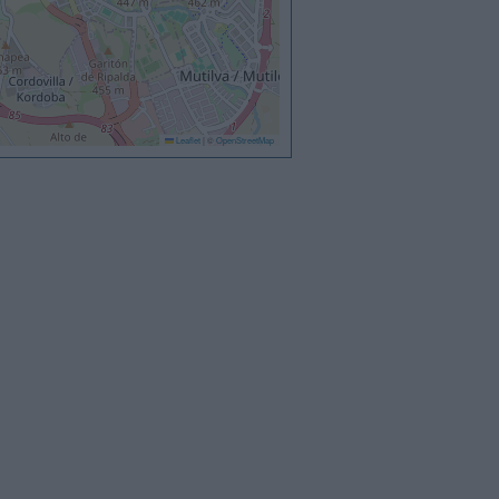
Leaflet
|
©
OpenStreetMap