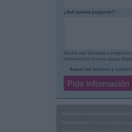
¿Qué quieres preguntar?
*
Escribe aquí las dudas o preguntas 
preinscripción, precios, plazas disp
Acepto los
términos y condici
Información básica sobre protecci
Responsable:
Compás Mediterráneo 
Finalidad:
La información recopilada 