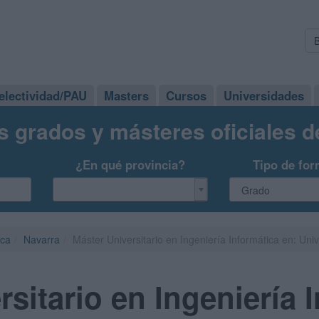
electividad/PAU
Masters
Cursos
Universidades
s grados y másteres oficiales 
¿En qué provincia?
Tipo de for
ica
Navarra
Máster Universitario en Ingeniería Informática en: Un
rsitario en Ingeniería 