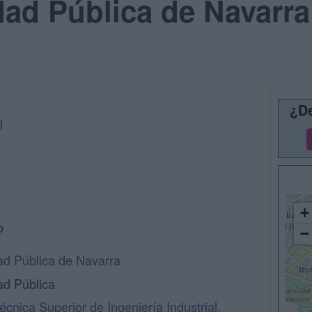
dad Pública de Navarr
¿De
l
+
o
−
ad Pública de Navarra
ad Pública
cnica Superior de Ingeniería Industrial,