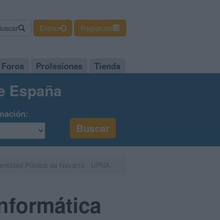
Buscar
Entrar
Regístrate
Foros
Profesiones
Tienda
de España
mación:
iversidad Pública de Navarra - UPNA
Informática