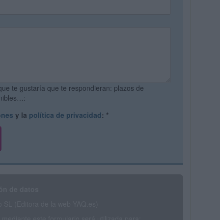
que te gustaría que te respondieran: plazos de
onibles…:
ones
y la
política de privacidad
:
*
ón de datos
SL (Editora de la web YAQ.es)
mediante este formulario será utilizada para: