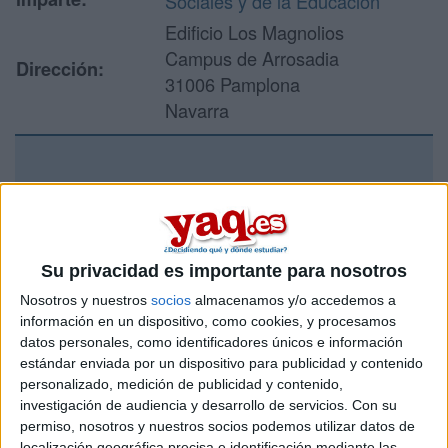
Sociales y de la Educación
Edificio Los Magnolios
Campus de Arrosadia
Dirección:
31006 Pamplona
Navarra
Recibir más
información
Su privacidad es importante para nosotros
Rellena este formulario con tus datos y un texto con las
preguntas que quieres hacer. Al pulsar el botón de enviar,
Nosotros y nuestros
socios
almacenamos y/o accedemos a
los datos y la pregunta que has introducido se enviarán
información en un dispositivo, como cookies, y procesamos
por correo electrónico al centro educativo para que te
datos personales, como identificadores únicos e información
respondan ellos directamente.
estándar enviada por un dispositivo para publicidad y contenido
personalizado, medición de publicidad y contenido,
Tu nombre:
*
investigación de audiencia y desarrollo de servicios.
Con su
permiso, nosotros y nuestros socios podemos utilizar datos de
Tus apellidos:
*
localización geográfica precisa e identificación mediante las