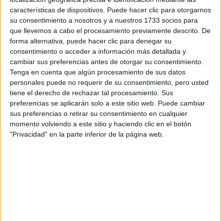
características de dispositivos. Puede hacer clic para otorgarnos
su consentimiento a nosotros y a nuestros 1733 socios para
Tu email:
*
que llevemos a cabo el procesamiento previamente descrito. De
forma alternativa, puede hacer clic para denegar su
¿Qué quieres preguntar?
*
consentimiento o acceder a información más detallada y
cambiar sus preferencias antes de otorgar su consentimiento.
Tenga en cuenta que algún procesamiento de sus datos
personales puede no requerir de su consentimiento, pero usted
tiene el derecho de rechazar tal procesamiento. Sus
preferencias se aplicarán solo a este sitio web. Puede cambiar
sus preferencias o retirar su consentimiento en cualquier
Escribe aquí las dudas o preguntas que te gustaría que te
momento volviendo a este sitio y haciendo clic en el botón
respondieran: plazos de preinscripción, precios, plazas
"Privacidad" en la parte inferior de la página web.
disponibles…:
Acepto los
términos y condiciones
y la
política de
privacidad
:
*