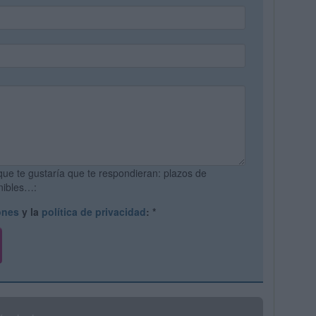
que te gustaría que te respondieran: plazos de
onibles…:
ones
y la
política de privacidad
:
*