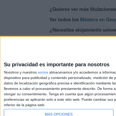
¿Quieres ver más titulacione
Ver todos los
Másters en Geog
¿Necesitas alojamiento univer
>> Residencias de estudiantes y colegi
Su privacidad es importante para nosotros
Nosotros y nuestros
socios
almacenamos y/o accedemos a información
dispositivo para publicidad y contenido personalizado, medición de pu
Avis
datos de localización geográfica precisa e identificación mediante l
© 2003-2026
Compá
llevemos a cabo el procesamiento previamente descrito. De forma al
otorgar su consentimiento.
Tenga en cuenta que algún procesamiento
preferencias se aplicarán solo a este sitio web. Puede cambiar sus p
inferior de la página web.
MÁS OPCIONES