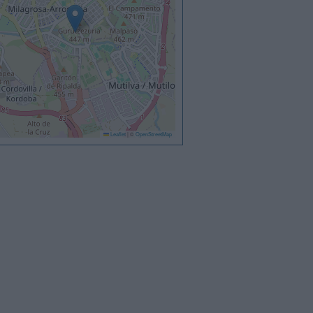
Leaflet
|
©
OpenStreetMap