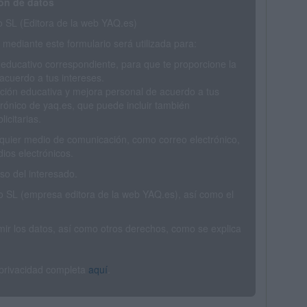
ón de datos
SL (Editora de la web YAQ.es)
mediante este formulario será utilizada para:
 educativo correspondiente, para que te proporcione la
acuerdo a tus intereses.
ción educativa y mejora personal de acuerdo a tus
trónico de yaq.es, que puede incluir también
icitarias.
ualquier medio de comunicación, como correo electrónico,
ios electrónicos.
o del interesado.
SL (empresa editora de la web YAQ.es), así como el
rimir los datos, así como otros derechos, como se explica
 privacidad completa
aquí
.