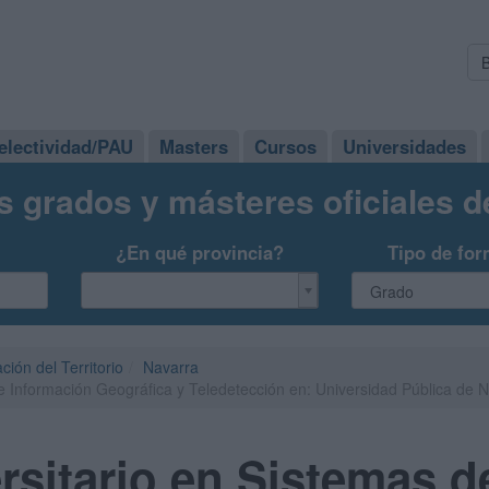
electividad/PAU
Masters
Cursos
Universidades
s grados y másteres oficiales 
¿En qué provincia?
Tipo de for
ión del Territorio
Navarra
e Información Geográfica y Teledetección en: Universidad Pública de 
rsitario en Sistemas d