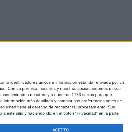
mo identificadores únicos e información estándar enviada por un
ios.
Con su permiso, nosotros y nuestros socios podemos utilizar
okies
 consentimiento a nosotros y a nuestros 1733 socios para que
el. +34 91 593 2767
 a información más detallada y cambiar sus preferencias antes de
o usted tiene el derecho de rechazar tal procesamiento. Sus
a este sitio y haciendo clic en el botón "Privacidad" en la parte
ACEPTO