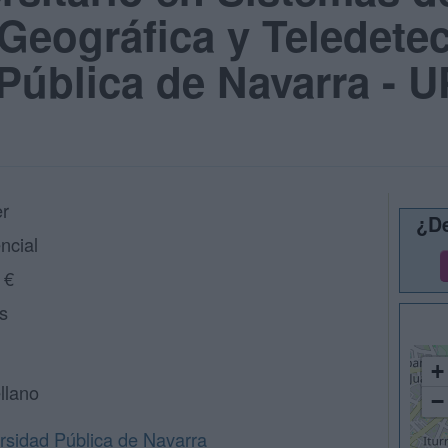
Geográfica y Teledete
Pública de Navarra - 
r
¿De
ncial
 €
s
+
llano
−
rsidad Pública de Navarra