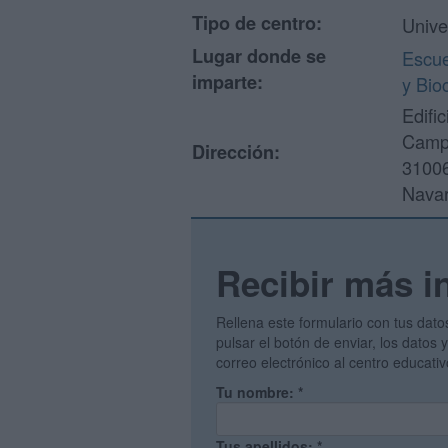
Tipo de centro:
Unive
Lugar donde se
Escue
imparte:
y Bio
Edific
Campu
Dirección:
3100
Navar
Recibir más i
Rellena este formulario con tus dato
pulsar el botón de enviar, los datos
correo electrónico al centro educati
Tu nombre:
*
Tus apellidos:
*