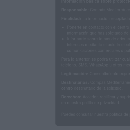
Información básica sobre protecci
Responsable:
Compás Mediterráneo 
Finalidad:
La información recopilada 
Ponerte en contacto con el centro
información que has solicitado de 
Informarte sobre temas de orienta
intereses mediante el boletín elec
comunicaciones comerciales o publ
Para lo anterior, se podrá utilizar c
teléfono, SMS, WhatsApp u otros med
Legitimación:
Consentimiento expres
Destinatarios:
Compás Mediterráneo 
centro destinatario de la solicitud.
Derechos:
Acceder, rectificar y sup
en nuestra polítia de privacidad.
Puedes consultar nuestra política de