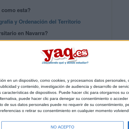
s como esta?
rafía y Ordenación del Territorio
sitario en Navarra?
os mayores en Navarra
 en un dispositivo, como cookies, y procesamos datos personales, co
Quiénes somos
|
Contactar
|
Anúnciate
blicidad y contenido, investigación de audiencia y desarrollo de servic
o legal
|
Politica de privacidad
|
Condiciones generales
|
Política de co
as características de dispositivos. Puede hacer clic para otorgarnos su
s Mediterráneo S.L.
- Diego de León 47 - 28006 Madrid [ESPAÑA] - T
ternativa, puede hacer clic para denegar su consentimiento o acceder
 de sus datos personales puede no requerir de su consentimiento, per
referencias o retirar su consentimiento en cualquier momento volviendo 
NO ACEPTO