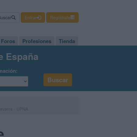
Buscar
Entrar
Regístrate
Foros
Profesiones
Tienda
de España
mación:
Navarra - UPNA
e