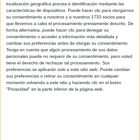
localización geográfica precisa e identificación mediante las
Tus apellidos:
*
características de dispositivos. Puede hacer clic para otorgarnos
su consentimiento a nosotros y a nuestros 1733 socios para
Tu email:
*
que llevemos a cabo el procesamiento previamente descrito. De
forma alternativa, puede hacer clic para denegar su
consentimiento o acceder a información más detallada y
¿Qué quieres preguntar?
*
cambiar sus preferencias antes de otorgar su consentimiento.
Tenga en cuenta que algún procesamiento de sus datos
personales puede no requerir de su consentimiento, pero usted
tiene el derecho de rechazar tal procesamiento. Sus
preferencias se aplicarán solo a este sitio web. Puede cambiar
sus preferencias o retirar su consentimiento en cualquier
Escribe aquí las dudas o preguntas que te gustaría que te
momento volviendo a este sitio y haciendo clic en el botón
respondieran: plazos de preinscripción, precios, plazas
"Privacidad" en la parte inferior de la página web.
disponibles…:
Acepto los
términos y condiciones
y la
política de
privacidad
:
*