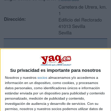
Carretera de Utrera, km.
1
Dirección:
Edificio del Rectorado
41013 Sevilla
Sevilla
Recibir más
información
Su privacidad es importante para nosotros
Rellena este formulario con tus datos y un texto con las
Nosotros y nuestros
socios
almacenamos y/o accedemos a
preguntas que quieres hacer. Al pulsar el botón de enviar,
información en un dispositivo, como cookies, y procesamos
los datos y la pregunta que has introducido se enviarán
datos personales, como identificadores únicos e información
por correo electrónico al centro educativo para que te
estándar enviada por un dispositivo para publicidad y contenido
respondan ellos directamente.
personalizado, medición de publicidad y contenido,
Tu nombre:
*
investigación de audiencia y desarrollo de servicios.
Con su
permiso, nosotros y nuestros socios podemos utilizar datos de