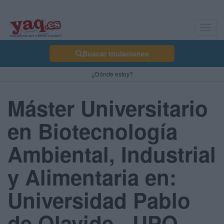
Toggl
navig
Buscar titulaciones
¿Dónde estoy?
Máster Universitario
en Biotecnología
Ambiental, Industrial
y Alimentaria en:
Universidad Pablo
de Olavide - UPO