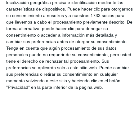
Tu nombre:
*
localización geográfica precisa e identificación mediante las
características de dispositivos. Puede hacer clic para otorgarnos
su consentimiento a nosotros y a nuestros 1733 socios para
Tus apellidos:
*
que llevemos a cabo el procesamiento previamente descrito. De
forma alternativa, puede hacer clic para denegar su
Tu email:
*
consentimiento o acceder a información más detallada y
cambiar sus preferencias antes de otorgar su consentimiento.
Tenga en cuenta que algún procesamiento de sus datos
¿Qué quieres preguntar?
*
personales puede no requerir de su consentimiento, pero usted
tiene el derecho de rechazar tal procesamiento. Sus
preferencias se aplicarán solo a este sitio web. Puede cambiar
sus preferencias o retirar su consentimiento en cualquier
momento volviendo a este sitio y haciendo clic en el botón
"Privacidad" en la parte inferior de la página web.
Escribe aquí las dudas o preguntas que te gustaría que te
respondieran: plazos de preinscripción, precios, plazas
disponibles…:
Acepto los
términos y condiciones
y la
política de
privacidad
:
*