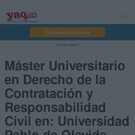
Toggl
navig
Buscar titulaciones
¿Dónde estoy?
Máster Universitario
en Derecho de la
Contratación y
Responsabilidad
Civil en: Universidad
Pablo de Olavide -