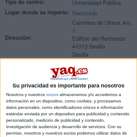
Tipo de centro:
Universidad Pública
Lugar donde se imparte:
Rectorado
Carretera de Utrera, km.
1
Dirección:
Edificio del Rectorado
41013 Sevilla
Sevilla
Recibir más
Su privacidad es importante para nosotros
información
Nosotros y nuestros
socios
almacenamos y/o accedemos a
información en un dispositivo, como cookies, y procesamos
Rellena este formulario con tus datos y un texto con las
datos personales, como identificadores únicos e información
preguntas que quieres hacer. Al pulsar el botón de enviar,
estándar enviada por un dispositivo para publicidad y contenido
los datos y la pregunta que has introducido se enviarán
personalizado, medición de publicidad y contenido,
por correo electrónico al centro educativo para que te
investigación de audiencia y desarrollo de servicios.
Con su
respondan ellos directamente.
permiso, nosotros y nuestros socios podemos utilizar datos de