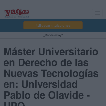
Toggl
navig
Buscar titulaciones
¿Dónde estoy?
Máster Universitario
en Derecho de las
Nuevas Tecnologías
en: Universidad
Pablo de Olavide -
UPO