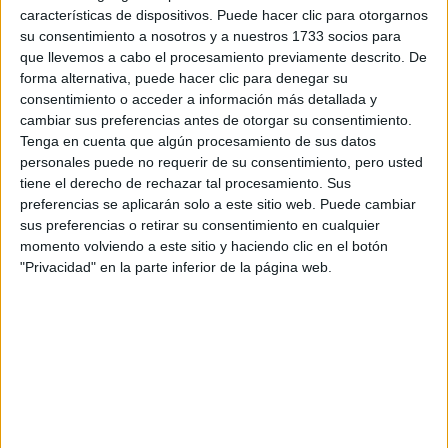
Tus apellidos:
*
características de dispositivos. Puede hacer clic para otorgarnos
su consentimiento a nosotros y a nuestros 1733 socios para
que llevemos a cabo el procesamiento previamente descrito. De
Tu email:
*
forma alternativa, puede hacer clic para denegar su
consentimiento o acceder a información más detallada y
cambiar sus preferencias antes de otorgar su consentimiento.
¿Qué quieres preguntar?
*
Tenga en cuenta que algún procesamiento de sus datos
personales puede no requerir de su consentimiento, pero usted
tiene el derecho de rechazar tal procesamiento. Sus
preferencias se aplicarán solo a este sitio web. Puede cambiar
sus preferencias o retirar su consentimiento en cualquier
momento volviendo a este sitio y haciendo clic en el botón
Escribe aquí las dudas o preguntas que te gustaría que te
"Privacidad" en la parte inferior de la página web.
respondieran: plazos de preinscripción, precios, plazas
disponibles…:
Acepto los
términos y condiciones
y la
política de
privacidad
:
*