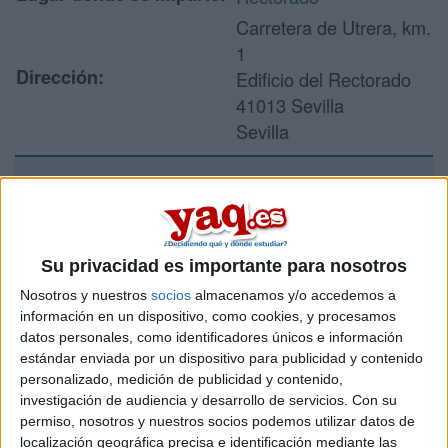
Carretera de Utrera, km.
1
Dirección:
Edificio del Rectorado
41013 Sevilla
Sevilla
Recibir más
información
Su privacidad es importante para nosotros
Nosotros y nuestros
socios
almacenamos y/o accedemos a
Rellena este formulario con tus datos y un texto con las
información en un dispositivo, como cookies, y procesamos
preguntas que quieres hacer. Al pulsar el botón de enviar,
los datos y la pregunta que has introducido se enviarán
datos personales, como identificadores únicos e información
por correo electrónico al centro educativo para que te
estándar enviada por un dispositivo para publicidad y contenido
respondan ellos directamente.
personalizado, medición de publicidad y contenido,
investigación de audiencia y desarrollo de servicios.
Con su
Tu nombre:
*
permiso, nosotros y nuestros socios podemos utilizar datos de
localización geográfica precisa e identificación mediante las