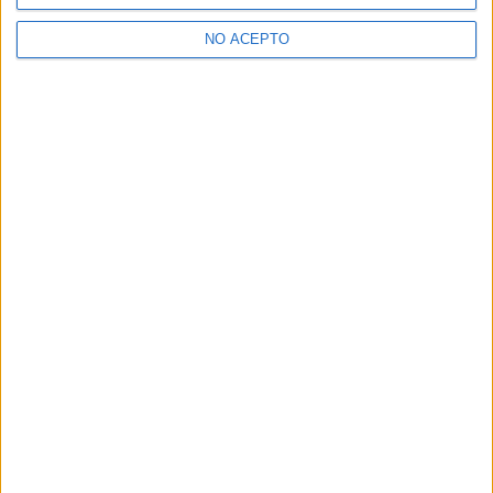
>> Residencias de estudiantes y colegios mayores en Sevilla
NO ACEPTO
¿Decidiendo si estudiar esto?
Pídeles información ¡GRATIS!
Mapa
+
−