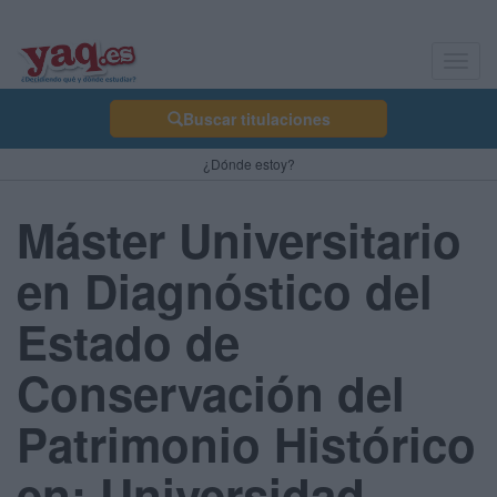
Toggl
navig
Buscar titulaciones
¿Dónde estoy?
Máster Universitario
en Diagnóstico del
Estado de
Conservación del
Patrimonio Histórico
en: Universidad