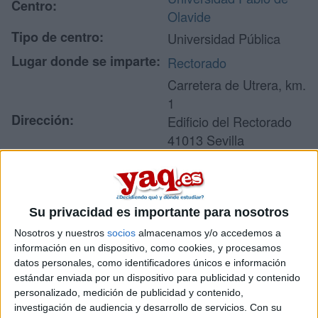
Centro:
Olavide
Tipo de centro:
Universidad Pública
Lugar donde se imparte:
Rectorado
Carretera de Utrera, km.
1
Dirección:
Edificio del Rectorado
41013 Sevilla
Sevilla
Recibir más
Su privacidad es importante para nosotros
Nosotros y nuestros
socios
almacenamos y/o accedemos a
información
información en un dispositivo, como cookies, y procesamos
datos personales, como identificadores únicos e información
Rellena este formulario con tus datos y un texto con las
estándar enviada por un dispositivo para publicidad y contenido
preguntas que quieres hacer. Al pulsar el botón de enviar,
personalizado, medición de publicidad y contenido,
los datos y la pregunta que has introducido se enviarán
investigación de audiencia y desarrollo de servicios.
Con su