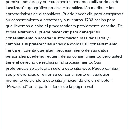
por correo electrónico al centro educativo para que te
permiso, nosotros y nuestros socios podemos utilizar datos de
respondan ellos directamente.
localización geográfica precisa e identificación mediante las
características de dispositivos. Puede hacer clic para otorgarnos
Tu nombre:
*
su consentimiento a nosotros y a nuestros 1733 socios para
que llevemos a cabo el procesamiento previamente descrito. De
Tus apellidos:
*
forma alternativa, puede hacer clic para denegar su
consentimiento o acceder a información más detallada y
cambiar sus preferencias antes de otorgar su consentimiento.
Tu email:
*
Tenga en cuenta que algún procesamiento de sus datos
personales puede no requerir de su consentimiento, pero usted
¿Qué quieres preguntar?
*
tiene el derecho de rechazar tal procesamiento. Sus
preferencias se aplicarán solo a este sitio web. Puede cambiar
sus preferencias o retirar su consentimiento en cualquier
momento volviendo a este sitio y haciendo clic en el botón
"Privacidad" en la parte inferior de la página web.
Escribe aquí las dudas o preguntas que te gustaría que te
respondieran: plazos de preinscripción, precios, plazas
disponibles…:
Acepto los
términos y condiciones
y la
política de