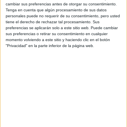
cambiar sus preferencias antes de otorgar su consentimiento.
Tenga en cuenta que algún procesamiento de sus datos
personales puede no requerir de su consentimiento, pero usted
tiene el derecho de rechazar tal procesamiento. Sus
preferencias se aplicarán solo a este sitio web. Puede cambiar
sus preferencias o retirar su consentimiento en cualquier
Información básica sobre protección de datos
momento volviendo a este sitio y haciendo clic en el botón
"Privacidad" en la parte inferior de la página web.
Responsable:
Compás Mediterráneo SL (Editora de la
web YAQ.es)
Finalidad:
La información recopilada mediante este
formulario será utilizada para:
Ponerte en contacto con el centro educativo
correspondiente, para que te proporcione la información
que has solicitado de acuerdo a tus intereses.
Informarte sobre temas de orientación educativa y
mejora personal de acuerdo a tus intereses mediante el
boletín electrónico de yaq.es, que puede incluir también
comunicaciones comerciales o publicitarias.
Para lo anterior, se podrá utilizar cualquier medio de
comunicación, como correo electrónico, teléfono, SMS,