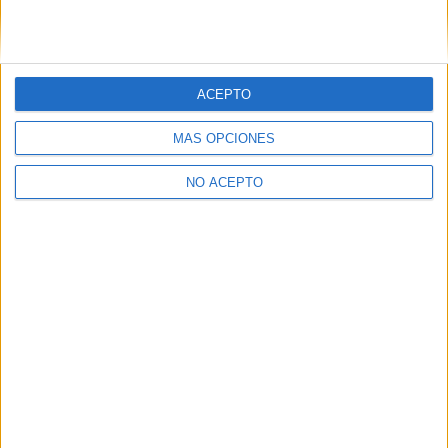
>> Residencias de estudiantes y colegios mayores en Madrid
¿Decidiendo si estudiar esto?
Pídeles información ¡GRATIS!
ACEPTO
MÁS OPCIONES
Mapa
NO ACEPTO
+
−