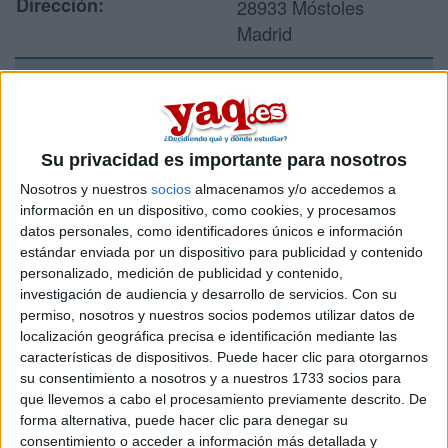
Dirección:
28933 Móstoles
Madrid
Recibir más
información
Su privacidad es importante para nosotros
Nosotros y nuestros
socios
almacenamos y/o accedemos a
Rellena este formulario con tus datos y te pondremos en
información en un dispositivo, como cookies, y procesamos
contacto directamente con la universidad o centro.
datos personales, como identificadores únicos e información
Tu nombre:
*
estándar enviada por un dispositivo para publicidad y contenido
personalizado, medición de publicidad y contenido,
investigación de audiencia y desarrollo de servicios.
Con su
Tus apellidos:
*
permiso, nosotros y nuestros socios podemos utilizar datos de
localización geográfica precisa e identificación mediante las
Tu email:
*
características de dispositivos. Puede hacer clic para otorgarnos
su consentimiento a nosotros y a nuestros 1733 socios para
que llevemos a cabo el procesamiento previamente descrito. De
Acepto los
términos y condiciones
y la
política de
forma alternativa, puede hacer clic para denegar su
privacidad
:
*
consentimiento o acceder a información más detallada y