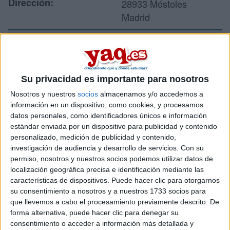
Dirección:
28933 Móstoles
Madrid
Recibir más
información
Su privacidad es importante para nosotros
Nosotros y nuestros
socios
almacenamos y/o accedemos a
Rellena este formulario con tus datos y te pondremos en
información en un dispositivo, como cookies, y procesamos
contacto directamente con la universidad o centro.
datos personales, como identificadores únicos e información
estándar enviada por un dispositivo para publicidad y contenido
Tu nombre:
*
personalizado, medición de publicidad y contenido,
investigación de audiencia y desarrollo de servicios.
Con su
Tus apellidos:
*
permiso, nosotros y nuestros socios podemos utilizar datos de
localización geográfica precisa e identificación mediante las
características de dispositivos. Puede hacer clic para otorgarnos
Tu email:
*
su consentimiento a nosotros y a nuestros 1733 socios para
que llevemos a cabo el procesamiento previamente descrito. De
Acepto los
términos y condiciones
y la
política de
forma alternativa, puede hacer clic para denegar su
privacidad
:
*
consentimiento o acceder a información más detallada y