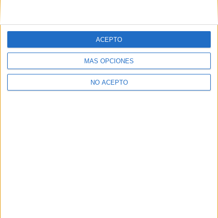
¿Decidiendo si estudiar esto?
Pídeles información ¡GRATIS!
ACEPTO
Mapa
MÁS OPCIONES
NO ACEPTO
+
−
Leaflet
|
©
OpenStreetMap