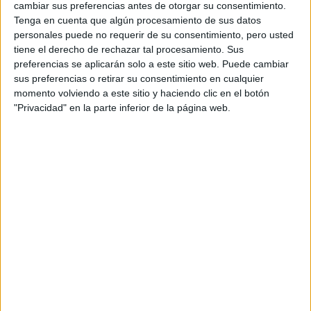
cambiar sus preferencias antes de otorgar su consentimiento.
Tenga en cuenta que algún procesamiento de sus datos
personales puede no requerir de su consentimiento, pero usted
tiene el derecho de rechazar tal procesamiento. Sus
preferencias se aplicarán solo a este sitio web. Puede cambiar
sus preferencias o retirar su consentimiento en cualquier
Información básica sobre protección de datos
momento volviendo a este sitio y haciendo clic en el botón
"Privacidad" en la parte inferior de la página web.
Responsable:
Compás Mediterráneo SL (Editora de la
web YAQ.es)
Finalidad:
La información recopilada mediante este
formulario será utilizada para:
Ponerte en contacto con el centro educativo
correspondiente, para que te proporcione la información
que has solicitado de acuerdo a tus intereses.
Informarte sobre temas de orientación educativa y
mejora personal de acuerdo a tus intereses mediante el
boletín electrónico de yaq.es, que puede incluir también
comunicaciones comerciales o publicitarias.
Para lo anterior, se podrá utilizar cualquier medio de
comunicación, como correo electrónico, teléfono, SMS,