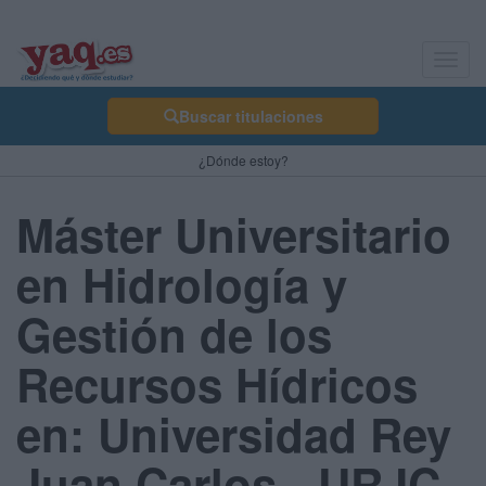
Toggl
navig
Buscar titulaciones
¿Dónde estoy?
Máster Universitario
en Hidrología y
Gestión de los
Recursos Hídricos
en: Universidad Rey
Juan Carlos - URJC