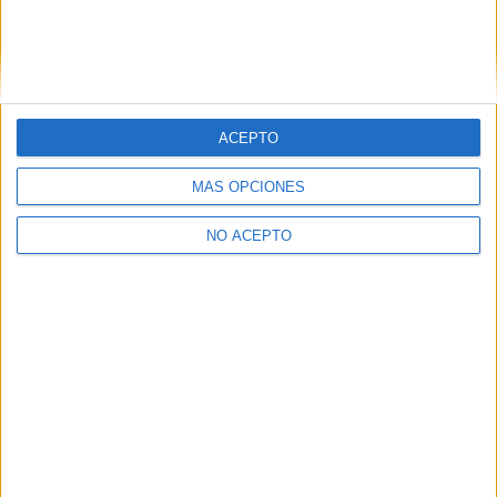
¿Necesitas alojamiento universitario en Madrid?
>> Residencias de estudiantes y colegios mayores en Madrid
¿Decidiendo si estudiar esto?
ACEPTO
Pídeles información ¡GRATIS!
MÁS OPCIONES
Mapa
NO ACEPTO
+
−