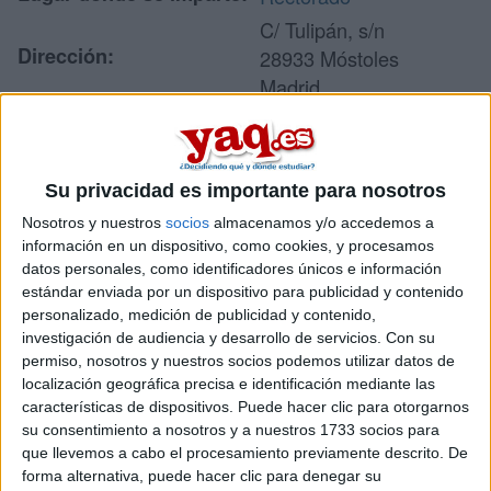
C/ Tulipán, s/n
Dirección:
28933 Móstoles
Madrid
Recibir más
Su privacidad es importante para nosotros
información
Nosotros y nuestros
socios
almacenamos y/o accedemos a
información en un dispositivo, como cookies, y procesamos
Rellena este formulario con tus datos y te pondremos en
datos personales, como identificadores únicos e información
contacto directamente con la universidad o centro.
estándar enviada por un dispositivo para publicidad y contenido
personalizado, medición de publicidad y contenido,
Tu nombre:
*
investigación de audiencia y desarrollo de servicios.
Con su
permiso, nosotros y nuestros socios podemos utilizar datos de
Tus apellidos:
*
localización geográfica precisa e identificación mediante las
características de dispositivos. Puede hacer clic para otorgarnos
su consentimiento a nosotros y a nuestros 1733 socios para
Tu email:
*
que llevemos a cabo el procesamiento previamente descrito. De
forma alternativa, puede hacer clic para denegar su