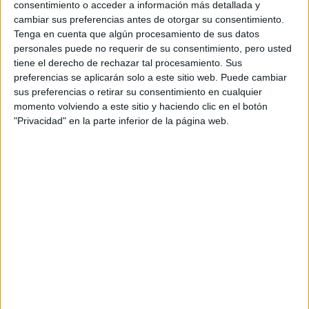
consentimiento o acceder a información más detallada y
Acepto los
términos y condiciones
y la
política de
cambiar sus preferencias antes de otorgar su consentimiento.
privacidad
:
*
Tenga en cuenta que algún procesamiento de sus datos
personales puede no requerir de su consentimiento, pero usted
tiene el derecho de rechazar tal procesamiento. Sus
preferencias se aplicarán solo a este sitio web. Puede cambiar
sus preferencias o retirar su consentimiento en cualquier
momento volviendo a este sitio y haciendo clic en el botón
"Privacidad" en la parte inferior de la página web.
Información básica sobre protección de datos
Responsable:
Compás Mediterráneo SL (Editora de la
web YAQ.es)
Finalidad:
La información recopilada mediante este
formulario será utilizada para:
Ponerte en contacto con el centro educativo
correspondiente, para que te proporcione la información
que has solicitado de acuerdo a tus intereses.
Informarte sobre temas de orientación educativa y
mejora personal de acuerdo a tus intereses mediante el
boletín electrónico de yaq.es, que puede incluir también
comunicaciones comerciales o publicitarias.