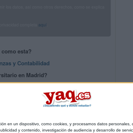
rimir los datos, así como otros derechos, como se explica
 privacidad completa
aquí
.
s como esta?
nzas y Contabilidad
sitario en Madrid?
os mayores en Madrid
 en un dispositivo, como cookies, y procesamos datos personales, co
Quiénes somos
|
Contactar
|
Anúnciate
blicidad y contenido, investigación de audiencia y desarrollo de servic
o legal
|
Politica de privacidad
|
Condiciones generales
|
Política de co