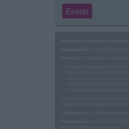
Información básica sobre protecci
Responsable:
Compás Mediterráneo 
Finalidad:
La información recopilada 
Ponerte en contacto con el centro
información que has solicitado de 
Informarte sobre temas de orienta
intereses mediante el boletín elec
comunicaciones comerciales o publ
Para lo anterior, se podrá utilizar c
teléfono, SMS, WhatsApp u otros med
Legitimación:
Consentimiento expres
Destinatarios:
Compás Mediterráneo 
centro destinatario de la solicitud.