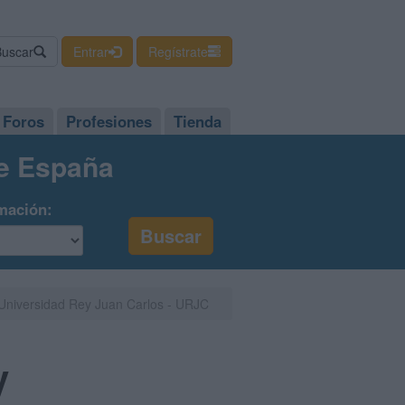
Buscar
Entrar
Regístrate
Foros
Profesiones
Tienda
de España
mación:
: Universidad Rey Juan Carlos - URJC
y