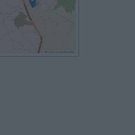
Leaflet
|
©
OpenStreetMap