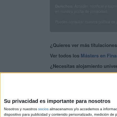
Derechos:
Acceder, rectificar y sup
en nuestra polítia de privacidad.
Puedes consultar nuestra política de
¿Quieres ver más titulacione
Ver todos los
Másters en Fina
¿Necesitas alojamiento univer
>> Residencias de estudiantes y colegi
Su privacidad es importante para nosotros
Nosotros y nuestros
socios
almacenamos y/o accedemos a información
dispositivo para publicidad y contenido personalizado, medición de pu
Avis