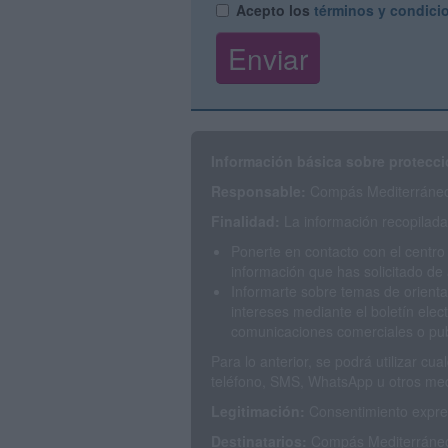
Acepto los
términos y condici
Información básica sobre protecci
Responsable:
Compás Mediterráneo 
Finalidad:
La información recopilada 
Ponerte en contacto con el centro
información que has solicitado de 
Informarte sobre temas de orienta
intereses mediante el boletín elec
comunicaciones comerciales o publ
Para lo anterior, se podrá utilizar c
teléfono, SMS, WhatsApp u otros med
Legitimación:
Consentimiento expres
Destinatarios:
Compás Mediterráneo 