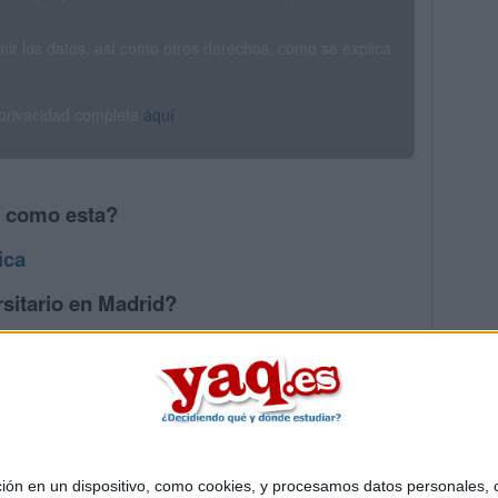
rimir los datos, así como otros derechos, como se explica
 privacidad completa
aquí
.
s como esta?
ica
sitario en Madrid?
os mayores en Madrid
 en un dispositivo, como cookies, y procesamos datos personales, co
Quiénes somos
|
Contactar
|
Anúnciate