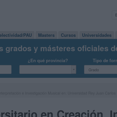
electividad/PAU
Masters
Cursos
Universidades
s grados y másteres oficiales 
¿En qué provincia?
Tipo de for
Interpretación e Investigación Musical en: Universidad Rey Juan Carlos
rsitario en Creación, I