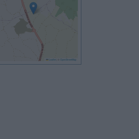
Leaflet
|
©
OpenStreetMap