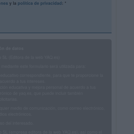
ones
y la
política de privacidad
:
*
ón de datos
SL (Editora de la web YAQ.es)
mediante este formulario será utilizada para:
 educativo correspondiente, para que te proporcione la
acuerdo a tus intereses.
ción educativa y mejora personal de acuerdo a tus
trónico de yaq.es, que puede incluir también
icitarias.
ualquier medio de comunicación, como correo electrónico,
ios electrónicos.
o del interesado.
SL (empresa editora de la web YAQ.es), así como el