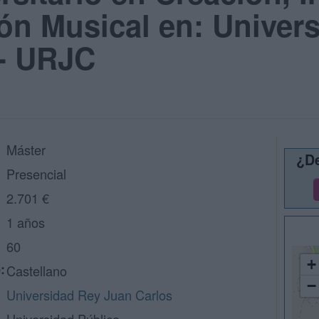
ión Musical en: Univer
 - URJC
Máster
¿De
Presencial
2.701 €
1 años
60
+
:
Castellano
−
Universidad Rey Juan Carlos