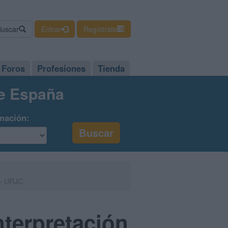
Buscar
Entrar
Regístrate
Foros
Profesiones
Tienda
de España
mación:
 - URJC
nterpretación