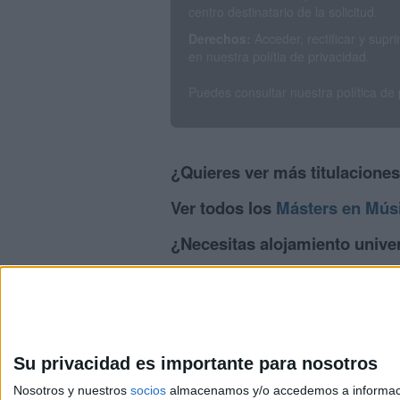
centro destinatario de la solicitud.
Derechos:
Acceder, rectificar y sup
en nuestra polítia de privacidad.
Puedes consultar nuestra política de
¿Quieres ver más titulacione
Ver todos los
Másters en Mús
¿Necesitas alojamiento univer
>> Residencias de estudiantes y colegi
Su privacidad es importante para nosotros
Nosotros y nuestros
socios
almacenamos y/o accedemos a información