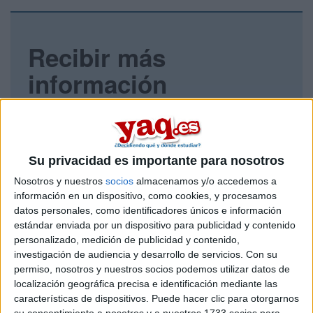
Recibir más
información
Rellena este formulario con tus datos y un texto con las
preguntas que quieres hacer. Al pulsar el botón de enviar,
los datos y la pregunta que has introducido se enviarán
por correo electrónico al centro educativo para que te
Su privacidad es importante para nosotros
respondan ellos directamente.
Nosotros y nuestros
socios
almacenamos y/o accedemos a
Tu nombre:
*
información en un dispositivo, como cookies, y procesamos
datos personales, como identificadores únicos e información
Tus apellidos:
*
estándar enviada por un dispositivo para publicidad y contenido
personalizado, medición de publicidad y contenido,
investigación de audiencia y desarrollo de servicios.
Con su
Tu email:
*
permiso, nosotros y nuestros socios podemos utilizar datos de
localización geográfica precisa e identificación mediante las
características de dispositivos. Puede hacer clic para otorgarnos
¿Qué quieres preguntar?
*