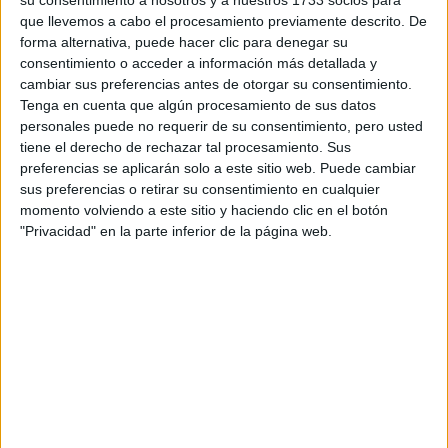
su consentimiento a nosotros y a nuestros 1733 socios para
que llevemos a cabo el procesamiento previamente descrito. De
forma alternativa, puede hacer clic para denegar su
consentimiento o acceder a información más detallada y
cambiar sus preferencias antes de otorgar su consentimiento.
Tenga en cuenta que algún procesamiento de sus datos
Escribe aquí las dudas o preguntas que te gustaría que te
personales puede no requerir de su consentimiento, pero usted
respondieran: plazos de preinscripción, precios, plazas
tiene el derecho de rechazar tal procesamiento. Sus
disponibles…:
preferencias se aplicarán solo a este sitio web. Puede cambiar
sus preferencias o retirar su consentimiento en cualquier
Acepto los
términos y condiciones
y la
política de
momento volviendo a este sitio y haciendo clic en el botón
privacidad
:
*
"Privacidad" en la parte inferior de la página web.
Información básica sobre protección de datos
Responsable:
Compás Mediterráneo SL (Editora de la
web YAQ.es)