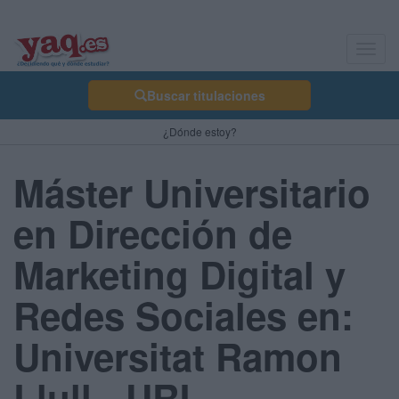
Toggl
navig
Buscar titulaciones
¿Dónde estoy?
Máster Universitario
en Dirección de
Marketing Digital y
Redes Sociales en:
Universitat Ramon
Llull - URL