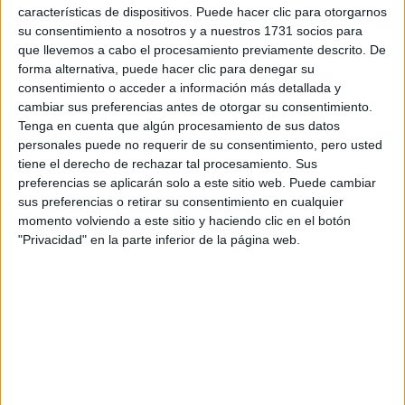
características de dispositivos. Puede hacer clic para otorgarnos
su consentimiento a nosotros y a nuestros 1731 socios para
Tu email:
*
que llevemos a cabo el procesamiento previamente descrito. De
forma alternativa, puede hacer clic para denegar su
¿Qué quieres preguntar?
*
consentimiento o acceder a información más detallada y
cambiar sus preferencias antes de otorgar su consentimiento.
Tenga en cuenta que algún procesamiento de sus datos
personales puede no requerir de su consentimiento, pero usted
tiene el derecho de rechazar tal procesamiento. Sus
preferencias se aplicarán solo a este sitio web. Puede cambiar
sus preferencias o retirar su consentimiento en cualquier
Escribe aquí las dudas o preguntas que te gustaría que te
momento volviendo a este sitio y haciendo clic en el botón
respondieran: plazos de preinscripción, precios, plazas
"Privacidad" en la parte inferior de la página web.
disponibles…:
Acepto los
términos y condiciones
y la
política de
privacidad
:
*