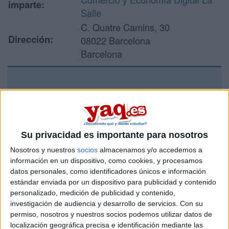
imparte:
Salle
C. Quatre Camins, 30
Dirección:
08022 Barcelona
Barcelona
Recibir más
información
Su privacidad es importante para nosotros
Rellena este formulario con tus datos y un texto con las
preguntas que quieres hacer. Al pulsar el botón de enviar,
Nosotros y nuestros
socios
almacenamos y/o accedemos a
los datos y la pregunta que has introducido se enviarán
información en un dispositivo, como cookies, y procesamos
por correo electrónico al centro educativo para que te
datos personales, como identificadores únicos e información
respondan ellos directamente.
estándar enviada por un dispositivo para publicidad y contenido
personalizado, medición de publicidad y contenido,
Tu nombre:
*
investigación de audiencia y desarrollo de servicios.
Con su
permiso, nosotros y nuestros socios podemos utilizar datos de
Tus apellidos:
*
localización geográfica precisa e identificación mediante las