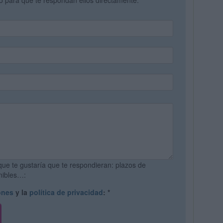
vo para que te respondan ellos directamente.
que te gustaría que te respondieran: plazos de
onibles…:
ones
y la
política de privacidad
:
*