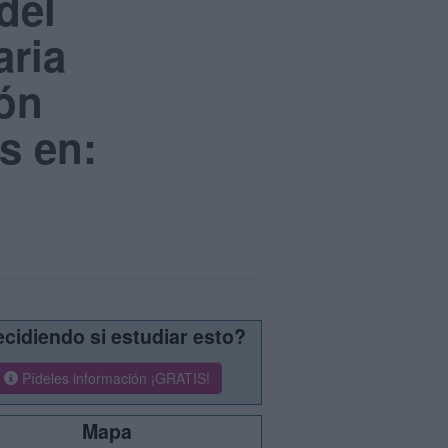
del
ria
ión
s en:
cidiendo si estudiar esto?
Pídeles información ¡GRATIS!
Mapa