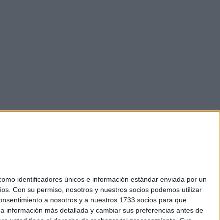
mo identificadores únicos e información estándar enviada por un
ios.
Con su permiso, nosotros y nuestros socios podemos utilizar
okies
 consentimiento a nosotros y a nuestros 1733 socios para que
el. +34 91 593 2767
 a información más detallada y cambiar sus preferencias antes de