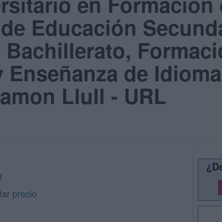
rsitario en Formación 
 de Educación Secunda
y Bachillerato, Formac
y Enseñanza de Idioma
Ramon Llull - URL
¿De
l
ar precio