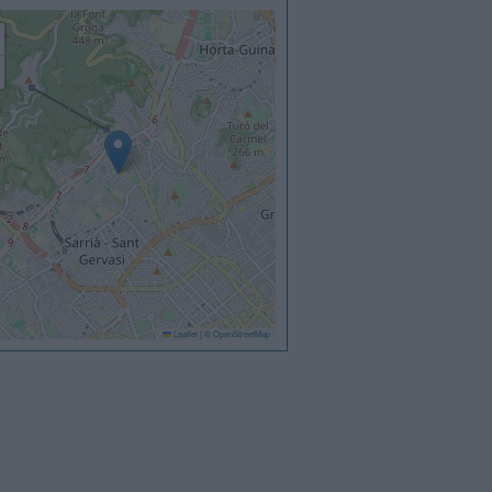
Leaflet
|
©
OpenStreetMap