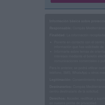
Información básica sobre protecci
Responsable:
Compás Mediterráneo 
Finalidad:
La información recopilada 
Ponerte en contacto con el centro
información que has solicitado de 
Informarte sobre temas de orienta
intereses mediante el boletín elec
comunicaciones comerciales o publ
Para lo anterior, se podrá utilizar c
teléfono, SMS, WhatsApp u otros med
Legitimación:
Consentimiento expres
Destinatarios:
Compás Mediterráneo 
centro destinatario de la solicitud.
Derechos:
Acceder, rectificar y sup
en nuestra polítia de privacidad.