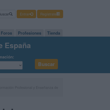
Buscar
Entrar
Regístrate
Foros
Profesiones
Tienda
de España
mación:
Formación Profesional y Enseñanza de