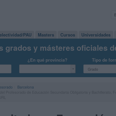
electividad/PAU
Masters
Cursos
Universidades
s grados y másteres oficiales 
¿En qué provincia?
Tipo de for
fesorado
Barcelona
del Profesorado de Educación Secundaria Obligatoria y Bachillerato, 
 URL