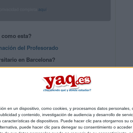
 privacidad completa
aquí
.
s como esta?
mación del Profesorado
sitario en Barcelona?
os mayores en Barcelona
 en un dispositivo, como cookies, y procesamos datos personales, co
Quiénes somos
|
Contactar
|
Anúnciate
blicidad y contenido, investigación de audiencia y desarrollo de servic
o legal
|
Politica de privacidad
|
Condiciones generales
|
Política de co
as características de dispositivos. Puede hacer clic para otorgarnos su
s Mediterráneo S.L.
- Diego de León 47 - 28006 Madrid [ESPAÑA] - T
ternativa, puede hacer clic para denegar su consentimiento o acceder