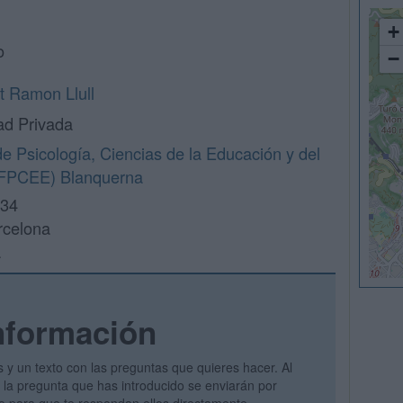
+
o
−
at Ramon Llull
ad Privada
de Psicología, Ciencias de la Educación y del
(FPCEE) Blanquerna
 34
rcelona
a
nformación
s y un texto con las preguntas que quieres hacer. Al
 y la pregunta que has introducido se enviarán por