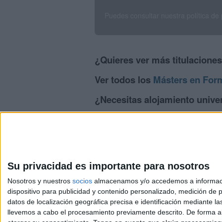
Puedes consultar nuestra política de
¿Quieres ver más titulacione
Ver todos los
Másters en For
¿Necesitas alojamiento univer
>> Residencias de estudiantes y colegi
Su privacidad es importante para nosotros
Nosotros y nuestros
socios
almacenamos y/o accedemos a información
dispositivo para publicidad y contenido personalizado, medición de pu
Avis
datos de localización geográfica precisa e identificación mediante l
© 2003-2026
Compá
llevemos a cabo el procesamiento previamente descrito. De forma al