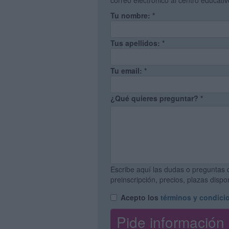
correo electrónico al centro educati
Tu nombre:
*
Tus apellidos:
*
Tu email:
*
¿Qué quieres preguntar?
*
Escribe aquí las dudas o preguntas 
preinscripción, precios, plazas disp
Acepto los
términos y condici