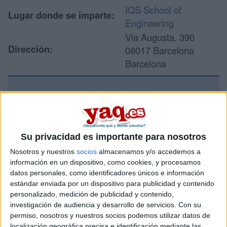
IQS School of
Lugar donde se imparte:
Engineering
Via Augusta, 390
Dirección:
08017 Barcelona
Barcelona
Recibir más
información
Su privacidad es importante para nosotros
Rellena este formulario con tus datos y un texto con las
Nosotros y nuestros
socios
almacenamos y/o accedemos a
preguntas que quieres hacer. Al pulsar el botón de enviar,
información en un dispositivo, como cookies, y procesamos
los datos y la pregunta que has introducido se enviarán
datos personales, como identificadores únicos e información
por correo electrónico al centro educativo para que te
estándar enviada por un dispositivo para publicidad y contenido
respondan ellos directamente.
personalizado, medición de publicidad y contenido,
Tu nombre:
*
investigación de audiencia y desarrollo de servicios.
Con su
permiso, nosotros y nuestros socios podemos utilizar datos de
localización geográfica precisa e identificación mediante las