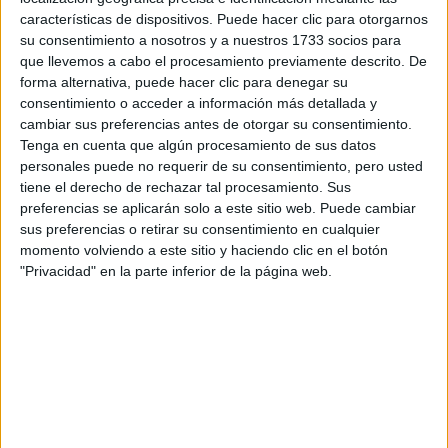
Tus apellidos:
*
características de dispositivos. Puede hacer clic para otorgarnos
su consentimiento a nosotros y a nuestros 1733 socios para
Tu email:
*
que llevemos a cabo el procesamiento previamente descrito. De
forma alternativa, puede hacer clic para denegar su
consentimiento o acceder a información más detallada y
¿Qué quieres preguntar?
*
cambiar sus preferencias antes de otorgar su consentimiento.
Tenga en cuenta que algún procesamiento de sus datos
personales puede no requerir de su consentimiento, pero usted
tiene el derecho de rechazar tal procesamiento. Sus
preferencias se aplicarán solo a este sitio web. Puede cambiar
sus preferencias o retirar su consentimiento en cualquier
momento volviendo a este sitio y haciendo clic en el botón
Escribe aquí las dudas o preguntas que te gustaría que te
"Privacidad" en la parte inferior de la página web.
respondieran: plazos de preinscripción, precios, plazas
disponibles…:
Acepto los
términos y condiciones
y la
política de
privacidad
:
*