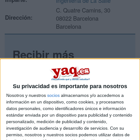
Ingeniería de La Salle
C. Quatre Camins, 30
Dirección:
08022 Barcelona
Barcelona
Recibir más
información
Rellena este formulario con tus datos y un texto con las
preguntas que quieres hacer. Al pulsar el botón de enviar,
Su privacidad es importante para nosotros
los datos y la pregunta que has introducido se enviarán
Nosotros y nuestros
socios
almacenamos y/o accedemos a
por correo electrónico al centro educativo para que te
información en un dispositivo, como cookies, y procesamos
respondan ellos directamente.
datos personales, como identificadores únicos e información
Tu nombre:
*
estándar enviada por un dispositivo para publicidad y contenido
personalizado, medición de publicidad y contenido,
investigación de audiencia y desarrollo de servicios.
Con su
Tus apellidos:
*
permiso, nosotros y nuestros socios podemos utilizar datos de