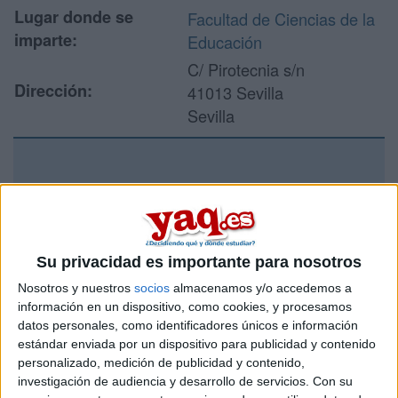
Lugar donde se
Facultad de Ciencias de la
imparte:
Educación
C/ Pirotecnia s/n
Dirección:
41013 Sevilla
Sevilla
Recibir más
información
Su privacidad es importante para nosotros
Rellena este formulario con tus datos y un texto con las
preguntas que quieres hacer. Al pulsar el botón de enviar,
Nosotros y nuestros
socios
almacenamos y/o accedemos a
los datos y la pregunta que has introducido se enviarán
información en un dispositivo, como cookies, y procesamos
por correo electrónico al centro educativo para que te
datos personales, como identificadores únicos e información
respondan ellos directamente.
estándar enviada por un dispositivo para publicidad y contenido
Tu nombre:
*
personalizado, medición de publicidad y contenido,
investigación de audiencia y desarrollo de servicios.
Con su