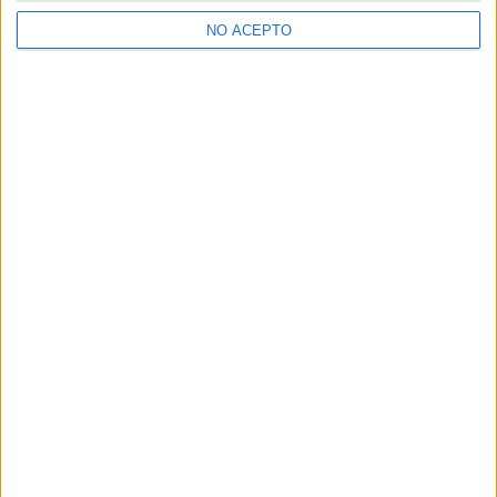
>> Residencias de estudiantes y colegios mayores en Sevilla
NO ACEPTO
¿Decidiendo si estudiar esto?
Pídeles información ¡GRATIS!
Mapa
+
−