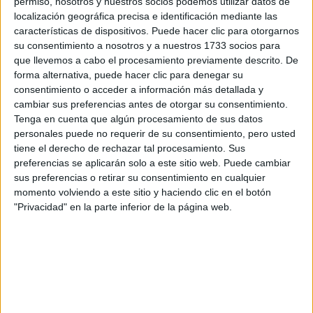
permiso, nosotros y nuestros socios podemos utilizar datos de
Tus apellidos:
*
localización geográfica precisa e identificación mediante las
características de dispositivos. Puede hacer clic para otorgarnos
Tu email:
*
su consentimiento a nosotros y a nuestros 1733 socios para
que llevemos a cabo el procesamiento previamente descrito. De
forma alternativa, puede hacer clic para denegar su
¿Qué quieres preguntar?
*
consentimiento o acceder a información más detallada y
cambiar sus preferencias antes de otorgar su consentimiento.
Tenga en cuenta que algún procesamiento de sus datos
personales puede no requerir de su consentimiento, pero usted
tiene el derecho de rechazar tal procesamiento. Sus
preferencias se aplicarán solo a este sitio web. Puede cambiar
sus preferencias o retirar su consentimiento en cualquier
Escribe aquí las dudas o preguntas que te gustaría que te
momento volviendo a este sitio y haciendo clic en el botón
respondieran: plazos de preinscripción, precios, plazas
"Privacidad" en la parte inferior de la página web.
disponibles…:
Acepto los
términos y condiciones
y la
política de
privacidad
:
*