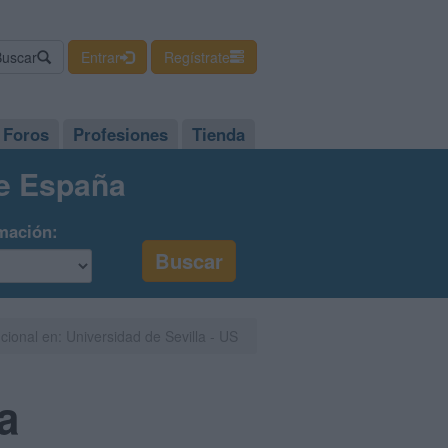
Buscar
Entrar
Regístrate
Foros
Profesiones
Tienda
de España
mación:
cional en: Universidad de Sevilla - US
a