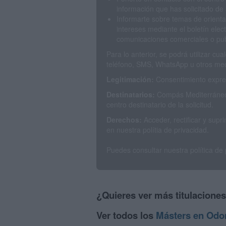
información que has solicitado de 
Informarte sobre temas de orienta
intereses mediante el boletín elec
comunicaciones comerciales o publ
Para lo anterior, se podrá utilizar c
teléfono, SMS, WhatsApp u otros med
Legitimación:
Consentimiento expres
Destinatarios:
Compás Mediterráneo 
centro destinatario de la solicitud.
Derechos:
Acceder, rectificar y sup
en nuestra polítia de privacidad.
Puedes consultar nuestra política de
¿Quieres ver más titulacione
Ver todos los
Másters en Odo