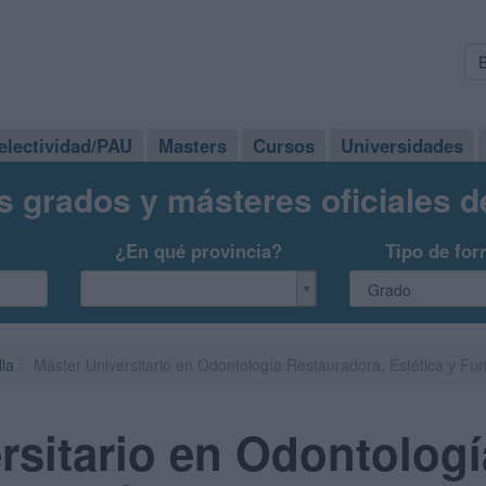
electividad/PAU
Masters
Cursos
Universidades
s grados y másteres oficiales 
¿En qué provincia?
Tipo de for
lla
Máster Universitario en Odontología Restauradora, Estética y Fun
rsitario en Odontologí