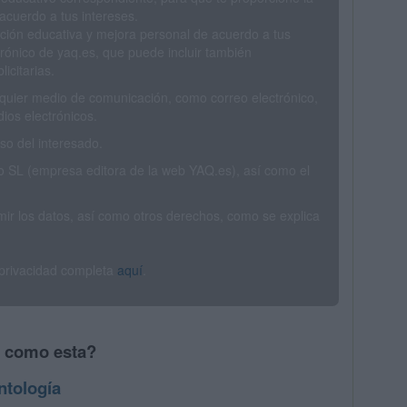
acuerdo a tus intereses.
ción educativa y mejora personal de acuerdo a tus
trónico de yaq.es, que puede incluir también
icitarias.
ualquier medio de comunicación, como correo electrónico,
ios electrónicos.
o del interesado.
SL (empresa editora de la web YAQ.es), así como el
rimir los datos, así como otros derechos, como se explica
 privacidad completa
aquí
.
s como esta?
ntología