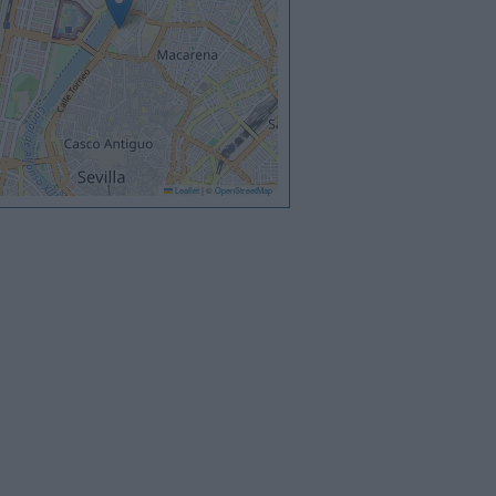
Leaflet
|
©
OpenStreetMap