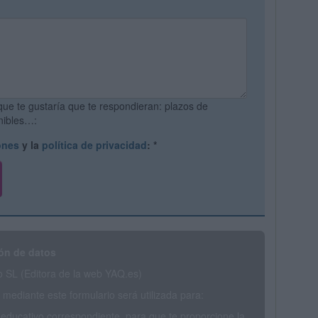
que te gustaría que te respondieran: plazos de
onibles…:
ones
y la
política de privacidad
:
*
ón de datos
SL (Editora de la web YAQ.es)
mediante este formulario será utilizada para:
 educativo correspondiente, para que te proporcione la