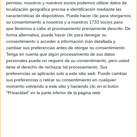
Tu nombre:
*
permiso, nosotros y nuestros socios podemos utilizar datos de
localización geográfica precisa e identificación mediante las
características de dispositivos. Puede hacer clic para otorgarnos
Tus apellidos:
*
su consentimiento a nosotros y a nuestros 1733 socios para
que llevemos a cabo el procesamiento previamente descrito. De
Tu email:
*
forma alternativa, puede hacer clic para denegar su
consentimiento o acceder a información más detallada y
cambiar sus preferencias antes de otorgar su consentimiento.
¿Qué quieres preguntar?
*
Tenga en cuenta que algún procesamiento de sus datos
personales puede no requerir de su consentimiento, pero usted
tiene el derecho de rechazar tal procesamiento. Sus
preferencias se aplicarán solo a este sitio web. Puede cambiar
sus preferencias o retirar su consentimiento en cualquier
momento volviendo a este sitio y haciendo clic en el botón
Escribe aquí las dudas o preguntas que te gustaría que te
"Privacidad" en la parte inferior de la página web.
respondieran: plazos de preinscripción, precios, plazas
disponibles…:
Acepto los
términos y condiciones
y la
política de
privacidad
:
*