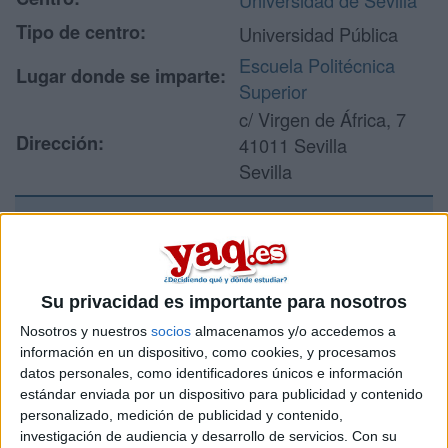
Universidad de Sevilla
Tipo de centro:
Universidad Pública
Escuela Politécnica
Lugar donde se imparte:
Superior
c/ Virgen de África, 7
Dirección:
41011 Sevilla
Sevilla
Recibir más
información
Su privacidad es importante para nosotros
Nosotros y nuestros
socios
almacenamos y/o accedemos a
Rellena este formulario con tus datos y un texto con las
información en un dispositivo, como cookies, y procesamos
preguntas que quieres hacer. Al pulsar el botón de enviar,
datos personales, como identificadores únicos e información
los datos y la pregunta que has introducido se enviarán
estándar enviada por un dispositivo para publicidad y contenido
por correo electrónico al centro educativo para que te
personalizado, medición de publicidad y contenido,
respondan ellos directamente.
investigación de audiencia y desarrollo de servicios.
Con su