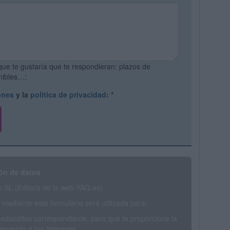
que te gustaría que te respondieran: plazos de
onibles…:
ones
y la
política de privacidad
:
*
ón de datos
SL (Editora de la web YAQ.es)
mediante este formulario será utilizada para:
 educativo correspondiente, para que te proporcione la
acuerdo a tus intereses.