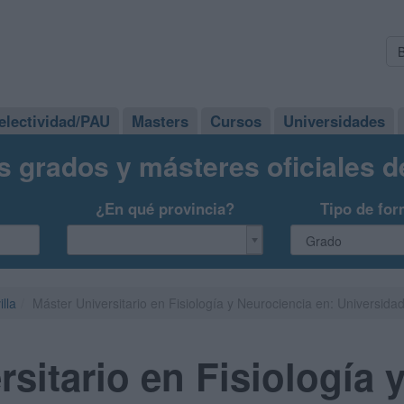
electividad/PAU
Masters
Cursos
Universidades
s grados y másteres oficiales 
¿En qué provincia?
Tipo de for
illa
Máster Universitario en Fisiología y Neurociencia en: Universidad
sitario en Fisiología 