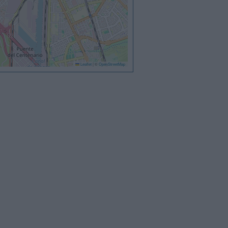
Leaflet
|
©
OpenStreetMap