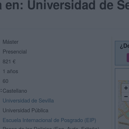
 en: Universidad de Se
Máster
¿De
Presencial
821 €
1 años
60
+
:
Castellano
−
Universidad de Sevilla
Universidad Pública
Escuela Internacional de Posgrado (EIP)
Paseo de las Delicias (Esq. Avda. Eritaña)