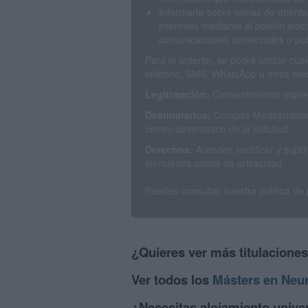
Informarte sobre temas de orienta
intereses mediante el boletín elec
comunicaciones comerciales o publ
Para lo anterior, se podrá utilizar c
teléfono, SMS, WhatsApp u otros med
Legitimación:
Consentimiento expres
Destinatarios:
Compás Mediterráneo 
centro destinatario de la solicitud.
Derechos:
Acceder, rectificar y sup
en nuestra polítia de privacidad.
Puedes consultar nuestra política de
¿Quieres ver más titulacione
Ver todos los
Másters en Neur
¿Necesitas alojamiento univer