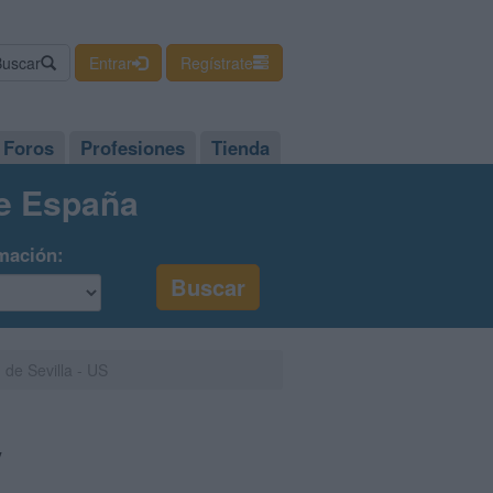
Buscar
Entrar
Regístrate
Foros
Profesiones
Tienda
de España
mación:
 de Sevilla - US
y