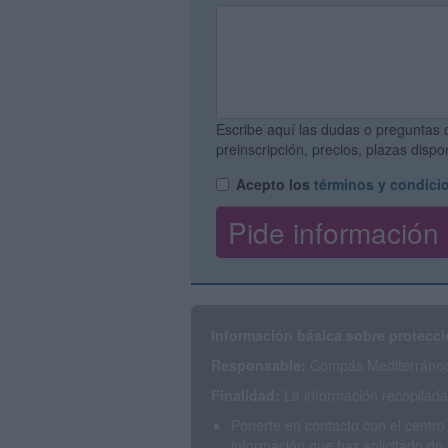
Escribe aquí las dudas o preguntas 
preinscripción, precios, plazas disp
Acepto los
términos y condici
Información básica sobre protecci
Responsable:
Compás Mediterráneo 
Finalidad:
La información recopilada 
Ponerte en contacto con el centro
información que has solicitado de 