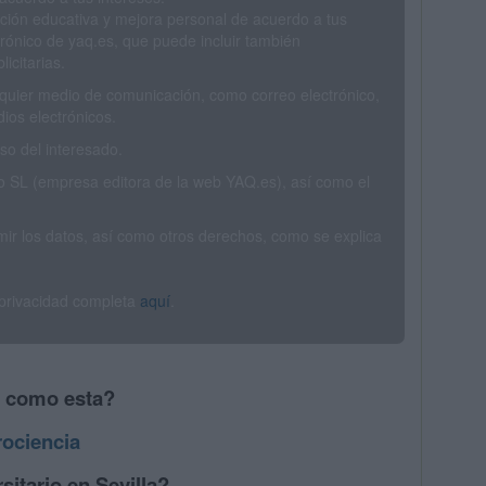
ción educativa y mejora personal de acuerdo a tus
trónico de yaq.es, que puede incluir también
icitarias.
ualquier medio de comunicación, como correo electrónico,
ios electrónicos.
o del interesado.
SL (empresa editora de la web YAQ.es), así como el
rimir los datos, así como otros derechos, como se explica
 privacidad completa
aquí
.
s como esta?
ociencia
sitario en Sevilla?