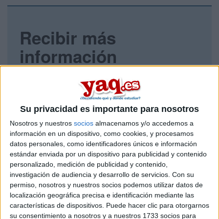
Recibir más
información
Rellena este formulario con tus datos y un texto con las
preguntas que quieres hacer. Al pulsar el botón de enviar,
los datos y la pregunta que has introducido se enviarán
por correo electrónico al centro educativo para que te
Su privacidad es importante para nosotros
respondan ellos directamente.
Nosotros y nuestros
socios
almacenamos y/o accedemos a
Tu nombre:
*
información en un dispositivo, como cookies, y procesamos
datos personales, como identificadores únicos e información
estándar enviada por un dispositivo para publicidad y contenido
Tus apellidos:
*
personalizado, medición de publicidad y contenido,
investigación de audiencia y desarrollo de servicios.
Con su
Tu email:
*
permiso, nosotros y nuestros socios podemos utilizar datos de
localización geográfica precisa e identificación mediante las
características de dispositivos. Puede hacer clic para otorgarnos
¿Qué quieres preguntar?
*
su consentimiento a nosotros y a nuestros 1733 socios para