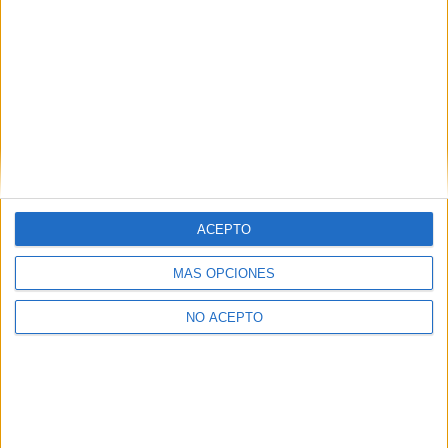
aquí
.
¿Quieres ver más titulaciones como esta?
Ver todos los
Másters en Matemáticas
¿Necesitas alojamiento universitario en Sevilla?
>> Residencias de estudiantes y colegios mayores en Sevilla
ACEPTO
¿Decidiendo si estudiar esto?
MÁS OPCIONES
Pídeles información ¡GRATIS!
NO ACEPTO
Mapa
+
−