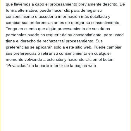
que llevemos a cabo el procesamiento previamente descrito. De
forma alternativa, puede hacer clic para denegar su
consentimiento o acceder a información más detallada y
cambiar sus preferencias antes de otorgar su consentimiento.
Tenga en cuenta que algún procesamiento de sus datos
Escribe aquí las dudas o preguntas que te gustaría que te
personales puede no requerir de su consentimiento, pero usted
respondieran: plazos de preinscripción, precios, plazas
tiene el derecho de rechazar tal procesamiento. Sus
disponibles…:
preferencias se aplicarán solo a este sitio web. Puede cambiar
sus preferencias o retirar su consentimiento en cualquier
Acepto los
términos y condiciones
y la
política de
momento volviendo a este sitio y haciendo clic en el botón
privacidad
:
*
"Privacidad" en la parte inferior de la página web.
Información básica sobre protección de datos
Responsable:
Compás Mediterráneo SL (Editora de la
web YAQ.es)
Finalidad:
La información recopilada mediante este