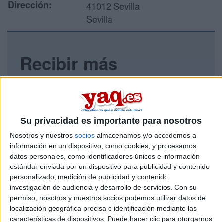
Dirección:
41012 Sevilla
Sevilla
Recibir más
información
Rellena este formulario con tus datos y un texto con las
preguntas que quieres hacer. Al pulsar el botón de enviar,
Su privacidad es importante para nosotros
los datos y la pregunta que has introducido se enviarán
por correo electrónico al centro educativo para que te
Nosotros y nuestros
socios
almacenamos y/o accedemos a
respondan ellos directamente.
información en un dispositivo, como cookies, y procesamos
Tu nombre:
*
datos personales, como identificadores únicos e información
estándar enviada por un dispositivo para publicidad y contenido
personalizado, medición de publicidad y contenido,
Tus apellidos:
*
investigación de audiencia y desarrollo de servicios.
Con su
permiso, nosotros y nuestros socios podemos utilizar datos de
localización geográfica precisa e identificación mediante las
Tu email:
*
características de dispositivos. Puede hacer clic para otorgarnos