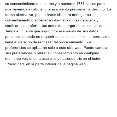
su consentimiento a nosotros y a nuestros 1731 socios para
¿Qué quieres preguntar?
*
que llevemos a cabo el procesamiento previamente descrito. De
forma alternativa, puede hacer clic para denegar su
consentimiento o acceder a información más detallada y
cambiar sus preferencias antes de otorgar su consentimiento.
Tenga en cuenta que algún procesamiento de sus datos
personales puede no requerir de su consentimiento, pero usted
tiene el derecho de rechazar tal procesamiento. Sus
Escribe aquí las dudas o preguntas que te gustaría que te
preferencias se aplicarán solo a este sitio web. Puede cambiar
respondieran: plazos de preinscripción, precios, plazas
sus preferencias o retirar su consentimiento en cualquier
disponibles…:
momento volviendo a este sitio y haciendo clic en el botón
Acepto los
términos y condiciones
y la
política de
"Privacidad" en la parte inferior de la página web.
privacidad
:
*
Información básica sobre protección de datos
Responsable:
Compás Mediterráneo SL (Editora de la