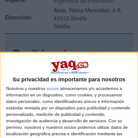
Ingeniería de Edificación
Avda. Reina Mercedes, 4 A
Dirección:
41012 Sevilla
Sevilla
Recibir más
información
Rellena este formulario con tus datos y un texto con las
Su privacidad es importante para nosotros
preguntas que quieres hacer. Al pulsar el botón de enviar,
Nosotros y nuestros
socios
almacenamos y/o accedemos a
los datos y la pregunta que has introducido se enviarán
información en un dispositivo, como cookies, y procesamos
por correo electrónico al centro educativo para que te
datos personales, como identificadores únicos e información
respondan ellos directamente.
estándar enviada por un dispositivo para publicidad y contenido
Tu nombre:
*
personalizado, medición de publicidad y contenido,
investigación de audiencia y desarrollo de servicios.
Con su
permiso, nosotros y nuestros socios podemos utilizar datos de
Tus apellidos:
*
localización geográfica precisa e identificación mediante las