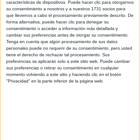
características de dispositivos. Puede hacer clic para otorgarnos
Tu email:
*
su consentimiento a nosotros y a nuestros 1731 socios para
que llevemos a cabo el procesamiento previamente descrito. De
forma alternativa, puede hacer clic para denegar su
¿Qué quieres preguntar?
*
consentimiento o acceder a información más detallada y
cambiar sus preferencias antes de otorgar su consentimiento.
Tenga en cuenta que algún procesamiento de sus datos
personales puede no requerir de su consentimiento, pero usted
tiene el derecho de rechazar tal procesamiento. Sus
preferencias se aplicarán solo a este sitio web. Puede cambiar
Escribe aquí las dudas o preguntas que te gustaría que te
sus preferencias o retirar su consentimiento en cualquier
respondieran: plazos de preinscripción, precios, plazas
momento volviendo a este sitio y haciendo clic en el botón
disponibles…:
"Privacidad" en la parte inferior de la página web.
Acepto los
términos y condiciones
y la
política de
privacidad
:
*