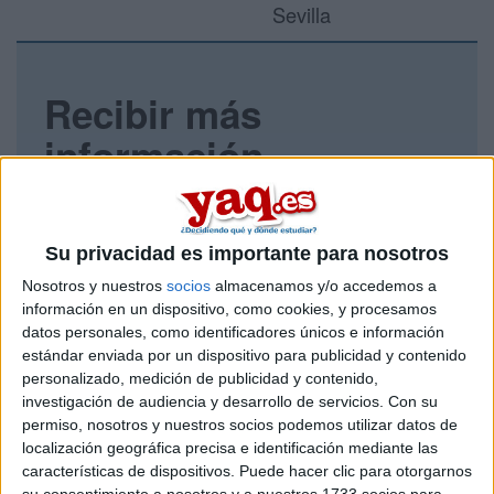
Sevilla
Recibir más
información
Rellena este formulario con tus datos y un texto con las
preguntas que quieres hacer. Al pulsar el botón de enviar,
los datos y la pregunta que has introducido se enviarán
Su privacidad es importante para nosotros
por correo electrónico al centro educativo para que te
respondan ellos directamente.
Nosotros y nuestros
socios
almacenamos y/o accedemos a
información en un dispositivo, como cookies, y procesamos
Tu nombre:
*
datos personales, como identificadores únicos e información
estándar enviada por un dispositivo para publicidad y contenido
Tus apellidos:
*
personalizado, medición de publicidad y contenido,
investigación de audiencia y desarrollo de servicios.
Con su
permiso, nosotros y nuestros socios podemos utilizar datos de
Tu email:
*
localización geográfica precisa e identificación mediante las
características de dispositivos. Puede hacer clic para otorgarnos