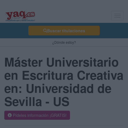
Toggl
navig
Buscar titulaciones
¿Dónde estoy?
Máster Universitario
en Escritura Creativa
en: Universidad de
Sevilla - US
Pídeles información ¡GRATIS!