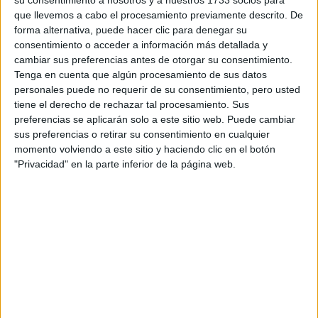
su consentimiento a nosotros y a nuestros 1733 socios para
¿Qué quieres preguntar?
*
que llevemos a cabo el procesamiento previamente descrito. De
forma alternativa, puede hacer clic para denegar su
consentimiento o acceder a información más detallada y
cambiar sus preferencias antes de otorgar su consentimiento.
Tenga en cuenta que algún procesamiento de sus datos
personales puede no requerir de su consentimiento, pero usted
Escribe aquí las dudas o preguntas que te gustaría que te
tiene el derecho de rechazar tal procesamiento. Sus
respondieran: plazos de preinscripción, precios, plazas
preferencias se aplicarán solo a este sitio web. Puede cambiar
disponibles…:
sus preferencias o retirar su consentimiento en cualquier
momento volviendo a este sitio y haciendo clic en el botón
Acepto los
términos y condiciones
y la
política de
"Privacidad" en la parte inferior de la página web.
privacidad
:
*
Información básica sobre protección de datos
Responsable:
Compás Mediterráneo SL (Editora de la
web YAQ.es)