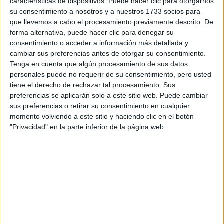
características de dispositivos. Puede hacer clic para otorgarnos
su consentimiento a nosotros y a nuestros 1733 socios para
Tu email:
*
que llevemos a cabo el procesamiento previamente descrito. De
forma alternativa, puede hacer clic para denegar su
¿Qué quieres preguntar?
*
consentimiento o acceder a información más detallada y
cambiar sus preferencias antes de otorgar su consentimiento.
Tenga en cuenta que algún procesamiento de sus datos
personales puede no requerir de su consentimiento, pero usted
tiene el derecho de rechazar tal procesamiento. Sus
preferencias se aplicarán solo a este sitio web. Puede cambiar
sus preferencias o retirar su consentimiento en cualquier
Escribe aquí las dudas o preguntas que te gustaría que te
momento volviendo a este sitio y haciendo clic en el botón
respondieran: plazos de preinscripción, precios, plazas
"Privacidad" en la parte inferior de la página web.
disponibles…:
Acepto los
términos y condiciones
y la
política de
privacidad
:
*