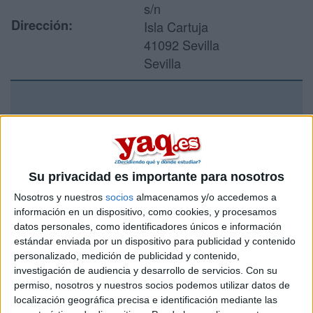
s/n
Dirección:
Isla Cartuja
41092 Sevilla
Sevilla
Recibir más
información
Su privacidad es importante para nosotros
Rellena este formulario con tus datos y un texto con las
preguntas que quieres hacer. Al pulsar el botón de enviar,
Nosotros y nuestros
socios
almacenamos y/o accedemos a
los datos y la pregunta que has introducido se enviarán
información en un dispositivo, como cookies, y procesamos
por correo electrónico al centro educativo para que te
datos personales, como identificadores únicos e información
respondan ellos directamente.
estándar enviada por un dispositivo para publicidad y contenido
Tu nombre:
*
personalizado, medición de publicidad y contenido,
investigación de audiencia y desarrollo de servicios.
Con su
permiso, nosotros y nuestros socios podemos utilizar datos de
Tus apellidos:
*
localización geográfica precisa e identificación mediante las