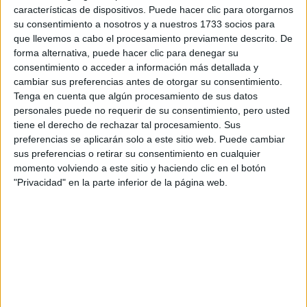
características de dispositivos. Puede hacer clic para otorgarnos
Tu email:
*
su consentimiento a nosotros y a nuestros 1733 socios para
que llevemos a cabo el procesamiento previamente descrito. De
forma alternativa, puede hacer clic para denegar su
¿Qué quieres preguntar?
*
consentimiento o acceder a información más detallada y
cambiar sus preferencias antes de otorgar su consentimiento.
Tenga en cuenta que algún procesamiento de sus datos
personales puede no requerir de su consentimiento, pero usted
tiene el derecho de rechazar tal procesamiento. Sus
preferencias se aplicarán solo a este sitio web. Puede cambiar
Escribe aquí las dudas o preguntas que te gustaría que te
sus preferencias o retirar su consentimiento en cualquier
respondieran: plazos de preinscripción, precios, plazas
momento volviendo a este sitio y haciendo clic en el botón
disponibles…:
"Privacidad" en la parte inferior de la página web.
Acepto los
términos y condiciones
y la
política de
privacidad
:
*