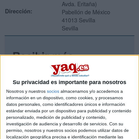
Avda. Eritaña)
Dirección:
Pabellón de México
41013 Sevilla
Sevilla
Recibir más
información
Rellena este formulario con tus datos y un texto con las
Su privacidad es importante para nosotros
preguntas que quieres hacer. Al pulsar el botón de enviar,
Nosotros y nuestros
socios
almacenamos y/o accedemos a
los datos y la pregunta que has introducido se enviarán
por correo electrónico al centro educativo para que te
información en un dispositivo, como cookies, y procesamos
respondan ellos directamente.
datos personales, como identificadores únicos e información
estándar enviada por un dispositivo para publicidad y contenido
Tu nombre:
*
personalizado, medición de publicidad y contenido,
investigación de audiencia y desarrollo de servicios.
Con su
Tus apellidos:
*
permiso, nosotros y nuestros socios podemos utilizar datos de
localización geográfica precisa e identificación mediante las