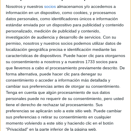
Universidad P
Nosotros y nuestros
socios
almacenamos y/o accedemos a
información en un dispositivo, como cookies, y procesamos
datos personales, como identificadores únicos e información
estándar enviada por un dispositivo para publicidad y contenido
Universidad EUNEIZ
personalizado, medición de publicidad y contenido,
Universidad P
investigación de audiencia y desarrollo de servicios.
Con su
permiso, nosotros y nuestros socios podemos utilizar datos de
localización geográfica precisa e identificación mediante las
Universidad Loyola
características de dispositivos. Puede hacer clic para otorgarnos
su consentimiento a nosotros y a nuestros 1733 socios para
Universidad P
que llevemos a cabo el procesamiento previamente descrito. De
forma alternativa, puede hacer clic para denegar su
consentimiento o acceder a información más detallada y
Universidad Pontificia Comillas
cambiar sus preferencias antes de otorgar su consentimiento.
Tenga en cuenta que algún procesamiento de sus datos
Centro Adscri
personales puede no requerir de su consentimiento, pero usted
tiene el derecho de rechazar tal procesamiento. Sus
preferencias se aplicarán solo a este sitio web. Puede cambiar
ESERP Digital Business & Law School
sus preferencias o retirar su consentimiento en cualquier
momento volviendo a este sitio y haciendo clic en el botón
Universidad P
"Privacidad" en la parte inferior de la página web.