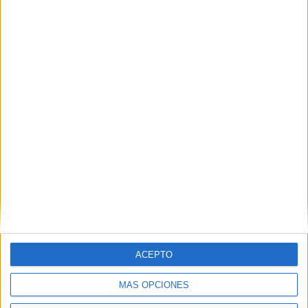
Leaflet
|
©
OpenStreetMap
Contactar
Dirección:
Campus Sur - Carretera de Valencia, Km. 7
Bloque 1
ACEPTO
28031
Madrid
Madrid
Tel:
913 310 126
MÁS OPCIONES
Ver todos los contactos