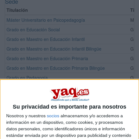
Sede
Titulación
Tip
Máster Universitario en Psicopedagogía
Más
Grado en Educación Social
Grad
Grado en Maestro en Educación Infantil
Grad
Grado en Maestro en Educación Infantil Bilingüe
Grad
Grado en Maestro en Educación Primaria
Grad
Grado en Maestro en Educación Primaria Bilingüe
Grad
Grado en Pedagogía
Grad
Doble Grado en Maestro en Educación Infantil + Pedagogía
Grad
Doble Grado en Maestro en Educación Primaria + Pedagogía
Grad
Su privacidad es importante para nosotros
¡Síguenos en Facebook!
Nosotros y nuestros
socios
almacenamos y/o accedemos a
información en un dispositivo, como cookies, y procesamos
datos personales, como identificadores únicos e información
estándar enviada por un dispositivo para publicidad y contenido