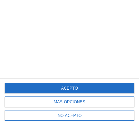
Leaflet
|
©
OpenStreetMap
Contactar
Dirección:
Ctra. de Madrid, Km 14
Autovía A50, Salida 82
37893
Matacán
Salamanca
Tel:
923 041 011
ACEPTO
Ver todos los contactos
MÁS OPCIONES
Principales cifras
NO ACEPTO
Ver todas las cifras