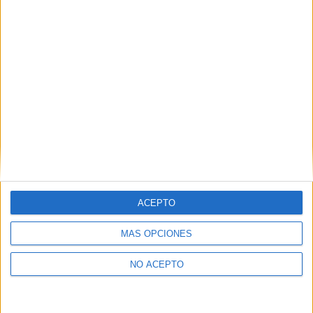
Leaflet
|
©
OpenStreetMap
Contactar
Dirección:
C/ Joaquín Costa 41, 4º
36004
Pontevedra
Pontevedra
Tel:
986 857 095
Ver todos los contactos
ACEPTO
Principales cifras
MÁS OPCIONES
Nº de estudiantes:
200
NO ACEPTO
Ver todas las cifras