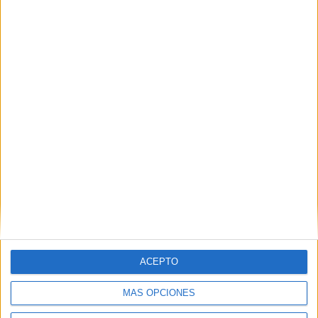
Leaflet
|
©
OpenStreetMap
Contactar
Dirección:
C/Guadalcobacín, 3
29400
Ronda
Málaga
Tel:
952 870 862
Ver todos los contactos
ACEPTO
Principales cifras
MÁS OPCIONES
Nº de estudiantes:
219
Nº medio de alumnos por aula:
60