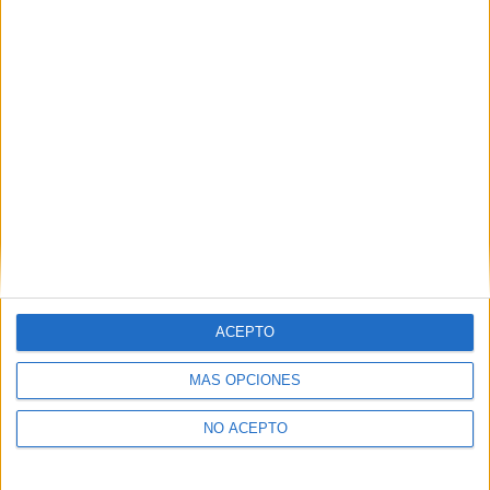
Leaflet
|
©
OpenStreetMap
Contactar
Dirección:
C/ Cardenal Landázurri, 27
24003
León
León
ACEPTO
Tel:
987 234 338
Ver todos los contactos
MÁS OPCIONES
Principales cifras
NO ACEPTO
Ver todas las cifras