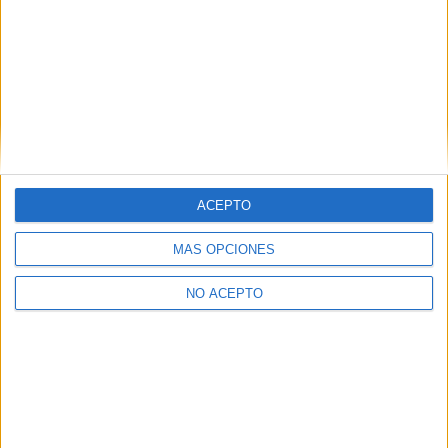
Grado en Sociología
Doble Grado en Sociología + Relaciones Internacionales
Máster Universitario en Análisis Político
Máster Universitario en Análisis Sociocultural del Conocimiento y 
Máster Universitario en Co-mediación Arquitectónica
Máster Universitario en Consumo y Comercio
Máster Universitario en Estudios Avanzados en Antropología Social 
ACEPTO
Máster Universitario en Estudios Avanzados en Trabajo y Empleo
MÁS OPCIONES
NO ACEPTO
(current)
1
2
3
siguiente
last
¡Síguenos en Facebook!