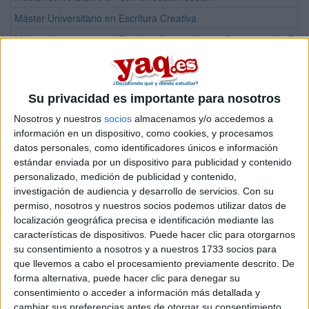
Máster Universitario en Escritura Creativa
Máster Universitario en Estudios Avanzados en Comunicación Polít
Máster Universitario en Investigación en Periodismo, Discurso y C
Máster Universitario en Patrimonio Audiovisual: Historia, Recupera
Su privacidad es importante para nosotros
Máster Universitario en Periodismo Multimedia Profesional
Nosotros y nuestros
socios
almacenamos y/o accedemos a
Facultad de Ciencias Económicas y Empresariales
información en un dispositivo, como cookies, y procesamos
datos personales, como identificadores únicos e información
Titulación
estándar enviada por un dispositivo para publicidad y contenido
Grado en Finanzas, Banca y Seguros
personalizado, medición de publicidad y contenido,
investigación de audiencia y desarrollo de servicios.
Con su
Grado en Administración y Dirección de Empresas (ADE)
permiso, nosotros y nuestros socios podemos utilizar datos de
Grado en Administración y Dirección de Empresas (ADE)
localización geográfica precisa e identificación mediante las
características de dispositivos. Puede hacer clic para otorgarnos
Grado en Economía
su consentimiento a nosotros y a nuestros 1733 socios para
Grado en Economía
que llevemos a cabo el procesamiento previamente descrito. De
forma alternativa, puede hacer clic para denegar su
Doble Grado en Derecho + Administración y Dirección de Empresa
consentimiento o acceder a información más detallada y
Doble Grado en Economía + Relaciones Internacionales
cambiar sus preferencias antes de otorgar su consentimiento.