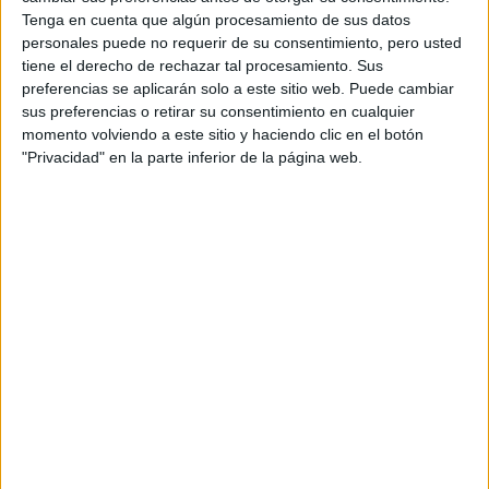
Tenga en cuenta que algún procesamiento de sus datos
Doble Grado en Gestión y Administración Pública + Economía
personales puede no requerir de su consentimiento, pero usted
Máster Universitario en Administración y Dirección de Empresas / M
tiene el derecho de rechazar tal procesamiento. Sus
preferencias se aplicarán solo a este sitio web. Puede cambiar
Máster Universitario en Auditoría y Contabilidad
sus preferencias o retirar su consentimiento en cualquier
Máster Universitario en Banca y Finanzas Cuantitativas
momento volviendo a este sitio y haciendo clic en el botón
"Privacidad" en la parte inferior de la página web.
Máster Universitario en Ciencias Actuariales y Financieras
Máster Universitario en Economía
Máster Universitario en Economía Internacional y Desarrollo
Máster Universitario en Economía y Gestión de la Innovación
Máster Universitario en Estrategias y Tecnologías para el Desarro
Máster Universitario en Finanzas de Empresa
Máster Universitario en Investigación de Dirección de Empresas, M
Máster Universitario en Logística y Gestión Económica de la Defen
Máster Universitario en Marketing
Facultad de Ciencias Físicas