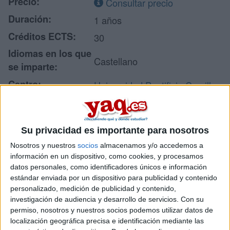
Precio:
Consultar precio
Duración:
1 años
Créditos ECTS:
30
Idiomas en los que
Castellano
se imparte:
Centro:
Universidad Pontificia Comillas
Tipo de centro:
Universidad Privada
Lugar donde se
Facultad de Ciencias Humanas
imparte:
Su privacidad es importante para nosotros
y Sociales (CIHS)
Nosotros y nuestros
socios
almacenamos y/o accedemos a
C/ Universidad Comillas, 3
información en un dispositivo, como cookies, y procesamos
Dirección:
28049 Cantoblanco
datos personales, como identificadores únicos e información
Madrid
estándar enviada por un dispositivo para publicidad y contenido
personalizado, medición de publicidad y contenido,
investigación de audiencia y desarrollo de servicios.
Con su
permiso, nosotros y nuestros socios podemos utilizar datos de
Recibir más
localización geográfica precisa e identificación mediante las