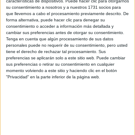
características de dispositivos. Puede hacer clic para otorgarnos
información
su consentimiento a nosotros y a nuestros 1731 socios para
que llevemos a cabo el procesamiento previamente descrito. De
Rellena este formulario con tus datos. Al pulsar el botón
forma alternativa, puede hacer clic para denegar su
de enviar, los datos se transmitirán electrónicamente a
consentimiento o acceder a información más detallada y
Comillas Universidad Pontificia para que te respondan
cambiar sus preferencias antes de otorgar su consentimiento.
ellos directamente.
Tenga en cuenta que algún procesamiento de sus datos
Nombre:
*
personales puede no requerir de su consentimiento, pero usted
tiene el derecho de rechazar tal procesamiento. Sus
preferencias se aplicarán solo a este sitio web. Puede cambiar
Apellidos:
*
sus preferencias o retirar su consentimiento en cualquier
momento volviendo a este sitio y haciendo clic en el botón
"Privacidad" en la parte inferior de la página web.
Teléfono:
*
Correo electrónico:
*
Ciudad: