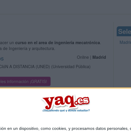
Sele
Madri
acer un
curso en el area de ingeniería mecatrónica
.
 de Ingeniería y arquitectura.
os
Online |
Madrid
IóN A DISTANCIA (UNED)
(Universidad Pública)
les información ¡GRATIS!
 en un dispositivo, como cookies, y procesamos datos personales, co
Quiénes somos
|
Contactar
|
Anúnciate