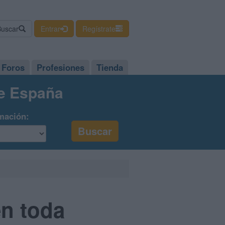
Buscar
Entrar
Regístrate
Foros
Profesiones
Tienda
de España
mación:
en toda