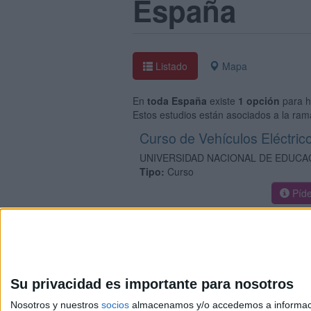
España
Listado
Mapa
En
toda España
existe
1 opción
para h
Estos estudios están asociados a la rama
Curso de Vehículos Eléctric
UNIVERSIDAD NACIONAL DE EDUCAC
Tipo:
Curso
Píde
Su privacidad es importante para nosotros
Nosotros y nuestros
socios
almacenamos y/o accedemos a información