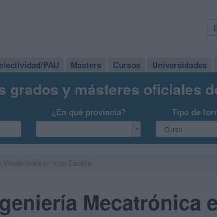
electividad/PAU
Masters
Cursos
Universidades
s grados y másteres oficiales 
¿En qué provincia?
Tipo de for
a Mecatrónica en toda España
geniería Mecatrónica 