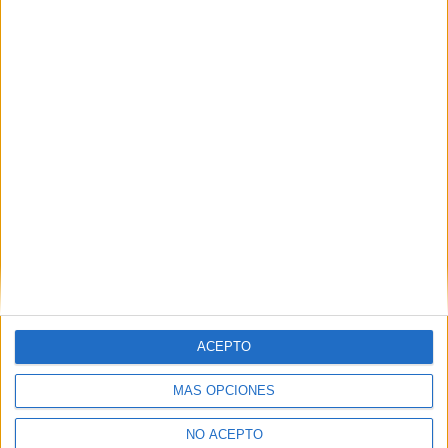
UNIVERSIDAD NACIONAL DE EDUCACIóN A DISTANCIA
(UNED)
(Universidad Pública)
Tipo:
Curso
Pídeles información ¡GRATIS!
Curso de Patrimonio, Museos y
Online |
Madrid
Arqueología
UNIVERSIDAD NACIONAL DE EDUCACIóN A DISTANCIA
(UNED)
(Universidad Pública)
Tipo:
Curso
Pídeles información ¡GRATIS!
Seleccionar por provincia
ACEPTO
Madrid
(5)
MÁS OPCIONES
NO ACEPTO