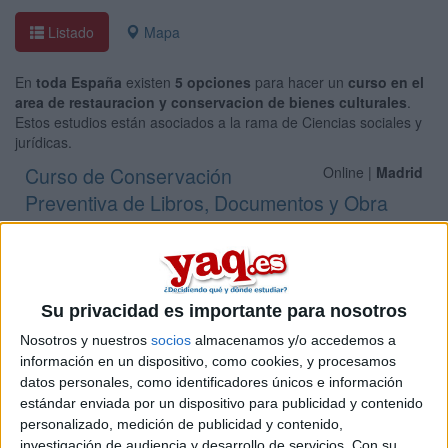
Listado
Mapa
En
toda España
existen
5 opciones
para hacer un
curso en el
area de restauracion y conservacion de bienes culturales
.
Estos estudios están asociados a la rama de Ciencias sociales y
jurídicas.
Curso de Conservación
Online |
Madrid
Preventiva de Libros, Documentos y Obra
Gráfica
UNIVERSIDAD NACIONAL DE EDUCACIóN A DISTANCIA
(UNED)
(Universidad Pública)
Tipo:
Curso
Su privacidad es importante para nosotros
Pídeles información ¡GRATIS!
Nosotros y nuestros
socios
almacenamos y/o accedemos a
información en un dispositivo, como cookies, y procesamos
datos personales, como identificadores únicos e información
Curso de Conservación y Gestión
Online |
Madrid
estándar enviada por un dispositivo para publicidad y contenido
del Patrimonio Cultural
personalizado, medición de publicidad y contenido,
UNIVERSIDAD NACIONAL DE EDUCACIóN A DISTANCIA
investigación de audiencia y desarrollo de servicios.
Con su