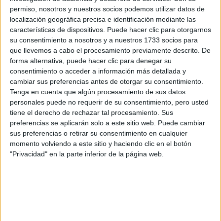
(UNED)
(Universidad Pública)
permiso, nosotros y nuestros socios podemos utilizar datos de
Tipo:
Curso
localización geográfica precisa e identificación mediante las
características de dispositivos. Puede hacer clic para otorgarnos
Pídeles información ¡GRATIS!
su consentimiento a nosotros y a nuestros 1733 socios para
que llevemos a cabo el procesamiento previamente descrito. De
Curso de El Patrimonio Cultural
Online |
Madrid
forma alternativa, puede hacer clic para denegar su
consentimiento o acceder a información más detallada y
Inmaterial en España y América Latina.
cambiar sus preferencias antes de otorgar su consentimiento.
Investigación Aplicada ,Gestión y
Tenga en cuenta que algún procesamiento de sus datos
Salvaguardia
personales puede no requerir de su consentimiento, pero usted
tiene el derecho de rechazar tal procesamiento. Sus
UNIVERSIDAD NACIONAL DE EDUCACIóN A DISTANCIA
preferencias se aplicarán solo a este sitio web. Puede cambiar
(UNED)
(Universidad Pública)
sus preferencias o retirar su consentimiento en cualquier
Tipo:
Curso
momento volviendo a este sitio y haciendo clic en el botón
Pídeles información ¡GRATIS!
"Privacidad" en la parte inferior de la página web.
Curso de Introducción a la
Online |
Madrid
Conservación-Restauración del Patrimonio
Cultural