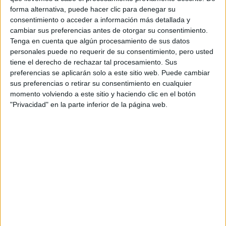
forma alternativa, puede hacer clic para denegar su
consentimiento o acceder a información más detallada y
Comentarios
cambiar sus preferencias antes de otorgar su consentimiento.
Tenga en cuenta que algún procesamiento de sus datos
24 de abril, 2008 - 17:33
#2
personales puede no requerir de su consentimiento, pero usted
gemamora (no verificado)
tiene el derecho de rechazar tal procesamiento. Sus
preferencias se aplicarán solo a este sitio web. Puede cambiar
Yo estuve el año pasado con sheffield centre, y la verdad es
sus preferencias o retirar su consentimiento en cualquier
que se portaron muy bien. EStuvimos en una familia, y no
momento volviendo a este sitio y haciendo clic en el botón
tengo queja. Ahora sí, os recomiendo, que si vais mas gente,
"Privacidad" en la parte inferior de la página web.
os lo busqueis por vuestra cuenta, y os saldrá mucho más
barato. Lo podeis contratar a la misma escuela, por eemplo, la
mia era linguatime (
www.linguatime.com
) y también hay
paginas, como languajecourses.net. Si lo haceis asi os saldrá
mucho mas barato, pero si vais solos o os da un poco de
apuro, la verdad es que sheffield trabaja muy bien, pero EF, yo
sé que de gente que vino muy descontento con ellos, de
hecho, el reportaje que emitió antena 3 el año pasado se
refería a ellos, porque el centro donde meten a los alumnos es
un cuchitril, y encima está encima de una discoteca, por lo que,
si queres salir todos los días, muy bien, pero el día que quieras
descansar, que los hay, no podrás pegar ojo en toda la noche.