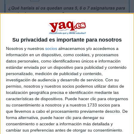
¿Qué hariais si os quedan unas 5, 6 o 7 asignaturas para
septiembre en una carrera?
¿Irias a todas a septiembre?
¿Estudiarias la mitad?
¿Harías las que tienen más créditos? para que os
Su privacidad es importante para nosotros
concedan la BECA del MEC, ya que para tenerla hay
que tener un 80% del curso aprobado.
Nosotros y nuestros
socios
almacenamos y/o accedemos a
...............¿? Qué hariais?¿?¿?¿?
información en un dispositivo, como cookies, y procesamos
datos personales, como identificadores únicos e información
Muchas gracias por vuestra opinión y suerte a todos
para los examenes.
estándar enviada por un dispositivo para publicidad y contenido
personalizado, medición de publicidad y contenido,
Disfrutar del veranito y venir a VIGO (que tiene unas
investigación de audiencia y desarrollo de servicios.
Con su
playas increibles) las podeis mirar en mi space:
permiso, nosotros y nuestros socios podemos utilizar datos de
www.dami8cr.spaces.live.com
localización geográfica precisa e identificación mediante las
características de dispositivos. Puede hacer clic para otorgarnos
Inicio
su consentimiento a nosotros y a nuestros 1733 socios para
que llevemos a cabo el procesamiento previamente descrito. De
Etiquetas:
forma alternativa, puede hacer clic para denegar su
La universidad - un mundo
consentimiento o acceder a información más detallada y
cambiar sus preferencias antes de otorgar su consentimiento.