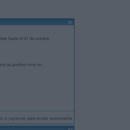
#2
lida hasta el 31 de octubre
mo yo prefiero irme en
ión
o
regístrate
para enviar comentarios
#3