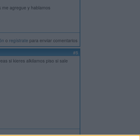
....k me agregue y hablamos
ión
o
regístrate
para enviar comentarios
#5
as si kieres alkilamos piso si sale
ión
o
regístrate
para enviar comentarios