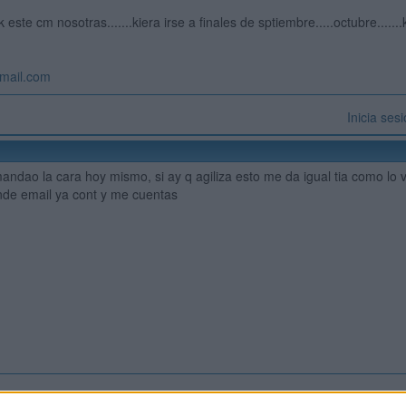
 este cm nosotras.......kiera irse a finales de sptiembre.....octubre...
tmail.com
Inicia ses
andao la cara hoy mismo, si ay q agiliza esto me da igual tia como lo ve
nde email ya cont y me cuentas
Inicia ses