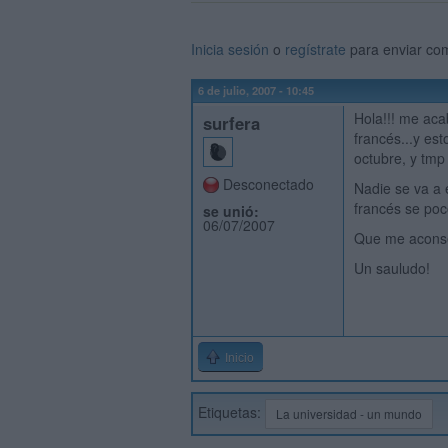
Inicia sesión
o
regístrate
para enviar co
6 de julio, 2007 - 10:45
Hola!!! me aca
surfera
francés...y est
octubre, y tmp
Desconectado
Nadie se va a 
francés se po
se unió:
06/07/2007
Que me aconse
Un sauludo!
Inicio
Etiquetas:
La universidad - un mundo