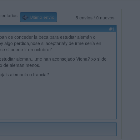
mentarios
5 envíos / 0 nuevos
Último envío
#1
ban de conceder la beca para estudiar alemán o
oy algo perdida,nose si aceptarla!y de irme sería en
 se si puede ir en octubre?
estudiar aleman....me han aconsejado Viena? xo si de
co de alemán menos.
jais alemania o francia?