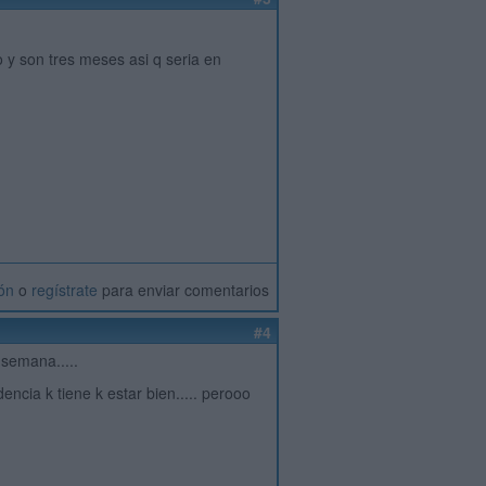
 y son tres meses asi q seria en
ión
o
regístrate
para enviar comentarios
#4
 semana.....
cia k tiene k estar bien..... perooo