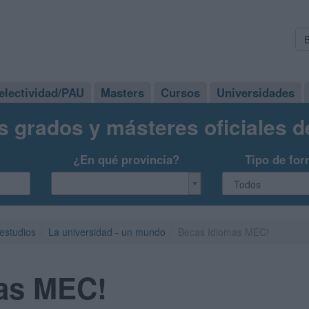
electividad/PAU
Masters
Cursos
Universidades
s grados y másteres oficiales 
¿En qué provincia?
Tipo de for
 estudios
La universidad - un mundo
Becas Idiomas MEC!
as MEC!