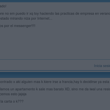
gado!
re no em puedo ir xq toy haciendo las practicas de empresa en verano
stado mirando niza por Internet...
s por el messenger!!!!
Inicia ses
ntrado x aki alguien mas k kiere irse a francia,hay k decidirse ya esta
lamos un apartamento k sale mas barato XD, sino me da iwal una residen
cemos esto jajaja
la carta o k???