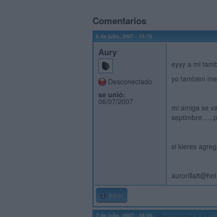
Comentarios
6 de julio, 2007 - 13:15
Aury
eyyy a mi tamb
yo tambien me 
Desconectado
se unió:
06/07/2007
mi amiga se va
septimbre......
si kieres agre
aurorilla8@ho
Inicio
7 de julio, 2007 - 18:25
(Responder a #2)