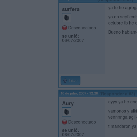
ya te he agre
surfera
yo en septiemb
octubre tb he e
Desconectado
Bueno hablamo
se unió:
06/07/2007
Inicio
10 de julio, 2007 - 12:28
(Responder a #3)
eyyy ya he enco
Aury
vamonos y alki
vennnnga agili
Desconectado
t mandaron ya 
se unió:
06/07/2007