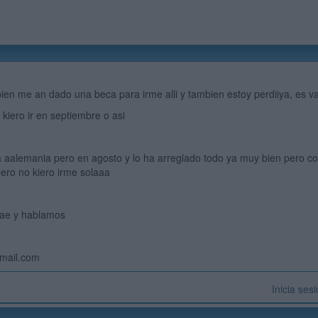
ien me an dado una beca para irme alli y tambien estoy perdiiya, es va
kiero ir en septiembre o asi
 aalemania pero en agosto y lo ha arreglado todo ya muy bien pero co
pero no kiero irme solaaa
gae y hablamos
tmail.com
Inicia ses