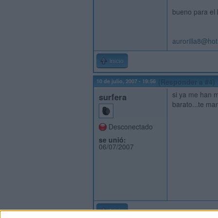
bueno para el k
aurorilla8@ho
Inicio
10 de julio, 2007 - 19:56
(Responder a #4)
si ya me han m
surfera
barato...te ma
Desconectado
se unió:
06/07/2007
Inicio