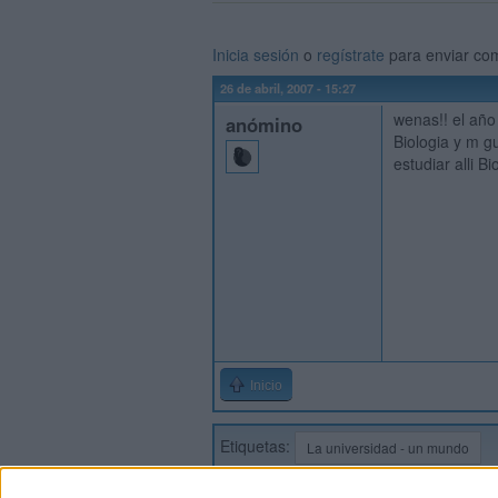
Inicia sesión
o
regístrate
para enviar co
26 de abril, 2007 - 15:27
wenas!! el año
anómino
Biologia y m g
estudiar alli Bi
Inicio
Etiquetas:
La universidad - un mundo