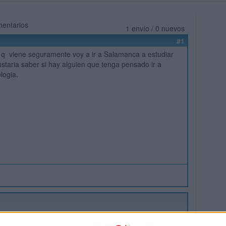
mentarios
1 envío / 0 nuevos
#1
 q viene seguramente voy a ir a Salamanca a estudiar
ustaria saber si hay alguien que tenga pensado ir a
ologia.