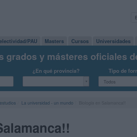
electividad/PAU
Masters
Cursos
Universidades
s grados y másteres oficiales 
¿En qué provincia?
Tipo de for
 estudios
La universidad - un mundo
Biologia en Salamanca!!
Salamanca!!