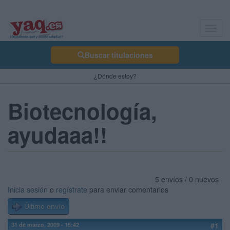
Toggl
navig
Buscar titulaciones
¿Dónde estoy?
Biotecnología,
ayudaaa!!
5 envíos / 0 nuevos
Inicia sesión
o
regístrate
para enviar comentarios
Último envío
31 de marzo, 2009 - 15:42
#1