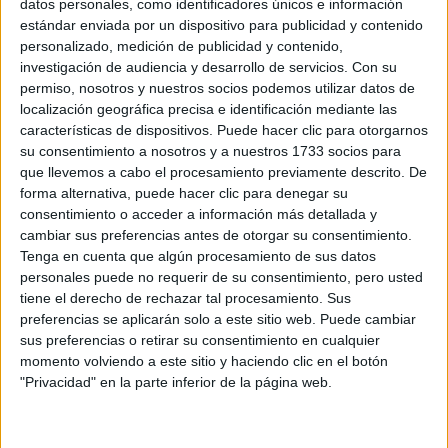
31 de marzo, 2009 - 16:18
#2
datos personales, como identificadores únicos e información
estándar enviada por un dispositivo para publicidad y contenido
Beto
Desconectado
personalizado, medición de publicidad y contenido,
investigación de audiencia y desarrollo de servicios.
Con su
hola maría, yo creo q las 2 son interesantes y con salidas...
permiso, nosotros y nuestros socios podemos utilizar datos de
Quizás pensaría en el tipo de trabajo, deben ser muy
localización geográfica precisa e identificación mediante las
diferentes, pero la verdad es q no puedo aconsejarte. x aquí
características de dispositivos. Puede hacer clic para otorgarnos
he visto a bastante gente interesada en la carrera. Mira en el
su consentimiento a nosotros y a nuestros 1733 socios para
buscador a ver si encuentras alguna opinion. suerte
que llevemos a cabo el procesamiento previamente descrito. De
forma alternativa, puede hacer clic para denegar su
Inicio
Inicia sesión
o
regístrate
para enviar comentarios
consentimiento o acceder a información más detallada y
cambiar sus preferencias antes de otorgar su consentimiento.
3 de abril, 2009 - 09:22
#3
Tenga en cuenta que algún procesamiento de sus datos
shade45
Desconectado
personales puede no requerir de su consentimiento, pero usted
tiene el derecho de rechazar tal procesamiento. Sus
Hola!! Yo estoy en la misma situación que tú porque no tengo
preferencias se aplicarán solo a este sitio web. Puede cambiar
ni idea si estudiar una o la otra. Yo me he estado informando
sus preferencias o retirar su consentimiento en cualquier
y he ido a charlas de una y de otra, y te digo que me han
momento volviendo a este sitio y haciendo clic en el botón
hecho confundirme más proque las dos carreras son
"Privacidad" en la parte inferior de la página web.
preciosas. Solo que el enfoque es muy diferente. Los de
biotecnología estarán siempre bajo una especialización con
miras hacia la investigación industrial (sea biomédica o