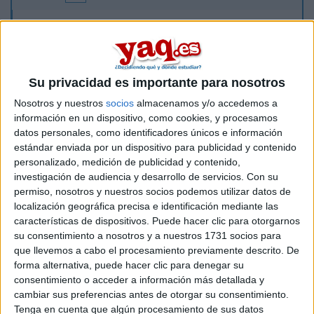
Dicen que el año que viene posiblemente pongan
biotecnología en Asturias, lo cierto es que a mi me viene muy
bien porque soy de aquí, además creo que empieza como
titulo de grado; pero me gustaria saber si es recomendable
Su privacidad es importante para nosotros
empezar una carrera en un sitio donde es tan nueva o
Nosotros y nuestros
socios
almacenamos y/o accedemos a
deberia comenzarla en otro sitio - león era mi opción, y la
información en un dispositivo, como cookies, y procesamos
verdad que me gusta bastante el plan de estudios de esa
datos personales, como identificadores únicos e información
universidad; pero tampoco se si la van a poner como titulo de
estándar enviada por un dispositivo para publicidad y contenido
grado el año que viene.
personalizado, medición de publicidad y contenido,
Espero que me podais ayudar. muchas gracias^^
investigación de audiencia y desarrollo de servicios.
Con su
permiso, nosotros y nuestros socios podemos utilizar datos de
Inicio
localización geográfica precisa e identificación mediante las
características de dispositivos. Puede hacer clic para otorgarnos
su consentimiento a nosotros y a nuestros 1731 socios para
Etiquetas:
La universidad - un mundo
que llevemos a cabo el procesamiento previamente descrito. De
forma alternativa, puede hacer clic para denegar su
consentimiento o acceder a información más detallada y
cambiar sus preferencias antes de otorgar su consentimiento.
Tenga en cuenta que algún procesamiento de sus datos