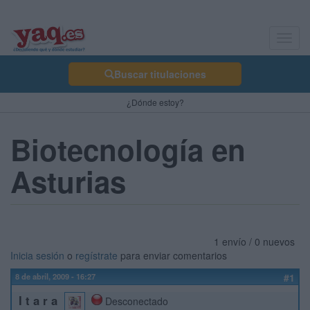
Toggl
navig
Buscar titulaciones
¿Dónde estoy?
Biotecnología en
Asturias
1 envío / 0 nuevos
Inicia sesión
o
regístrate
para enviar comentarios
8 de abril, 2009 - 16:27
#1
I t a r a
Desconectado